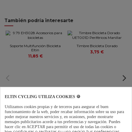
También podría interesarte
Soporte Multifunción Bicicleta
Timbre Bicicleta Dorado
Eltin
3,75 €
11,85 €
ELTIN CYCLING UTILIZA COOKIES 🍪
Utilizamos cookies propias y de terceros para asegurar el buen
Añadir a la bolsa
Añadir a la bolsa
funcionamiento de la web, poder recabar información sobre su uso para
poder mejorar nuestros servicios y, en ocasiones, poder mostrarte
mensajes publicitarios acorde a tus preferencias y navegación.
Puedes
hacer clic en ACEPTAR para permitir el uso de todas las cookies o
configurar o rechazar su uso según tus preferencias.
bien