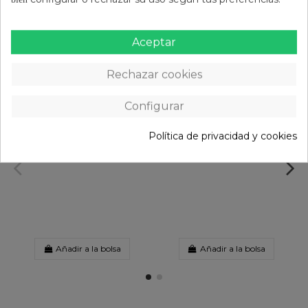
Los clientes que adquirieron este producto
también compraron:
Aceptar
Rechazar cookies
Timbre Bicicleta Plata
Timbre Bicicleta Dorado
3,75 €
3,75 €
Configurar
Política de privacidad y cookies
Añadir a la bolsa
Añadir a la bolsa