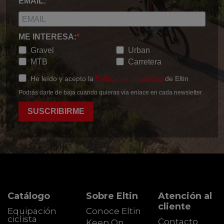
EMAIL:
ME INTERESA:
Gravel
Urban
MTB
Carretera
He leído y acepto la
Política de privacidad
de Eltin
Podrás darte de baja cuando quieras vía enlace en cada newsletter.
SUSCRIBIRME
Catálogo
Sobre Eltin
Atención al
cliente
Equipación
Conoce Eltin
ciclista
Contacto
Keep On