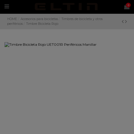
0
HOME
Accesorios para bicicletas
Timbres de bicicleta y otros
periféricos
Timbre Bicicleta Rojo