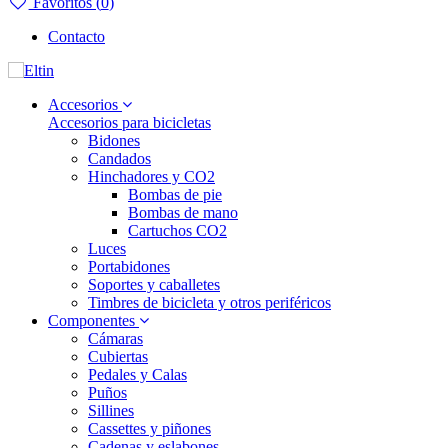
Favoritos (
0
)
Contacto
Accesorios
Accesorios para bicicletas
Bidones
Candados
Hinchadores y CO2
Bombas de pie
Bombas de mano
Cartuchos CO2
Luces
Portabidones
Soportes y caballetes
Timbres de bicicleta y otros periféricos
Componentes
Cámaras
Cubiertas
Pedales y Calas
Puños
Sillines
Cassettes y piñones
Cadenas y eslabones