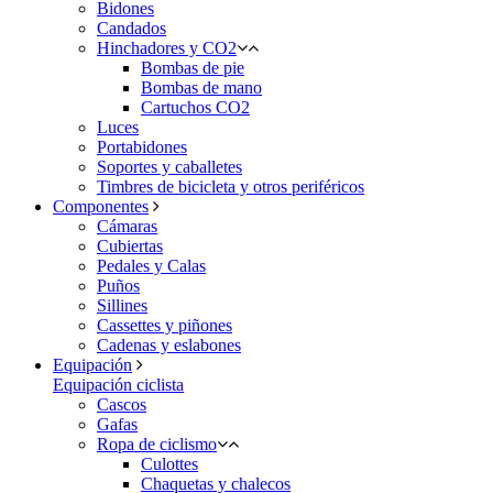
Bidones
Candados
Hinchadores y CO2
Bombas de pie
Bombas de mano
Cartuchos CO2
Luces
Portabidones
Soportes y caballetes
Timbres de bicicleta y otros periféricos
Componentes
Cámaras
Cubiertas
Pedales y Calas
Puños
Sillines
Cassettes y piñones
Cadenas y eslabones
Equipación
Equipación ciclista
Cascos
Gafas
Ropa de ciclismo
Culottes
Chaquetas y chalecos