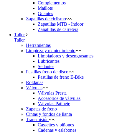
Complementos
Maillots
Guantes
Zapatillas de ciclismo
Zapatillas MTB - Indoor
Zapatillas de carretera
Taller
Taller
Herramientas
Limpieza y mantenimiento
Limpiadores y desengrasantes
Lubricantes
Sellantes
Pastillas freno de disco
Pastillas de freno E-Bike
Roldanas
Válvulas
Válvulas Presta
Accesorios de válvulas
Válvulas Patinete
Zapatas de freno
Cintas y fondos de llanta
Transmisión
Cassettes y piñones
Cadenas y eslabones