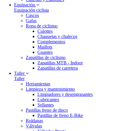
Equipación
Equipación ciclista
Cascos
Gafas
Ropa de ciclismo
Culottes
Chaquetas y chalecos
Complementos
Maillots
Guantes
Zapatillas de ciclismo
Zapatillas MTB - Indoor
Zapatillas de carretera
Taller
Taller
Herramientas
Limpieza y mantenimiento
Limpiadores y desengrasantes
Lubricantes
Sellantes
Pastillas freno de disco
Pastillas de freno E-Bike
Roldanas
Válvulas