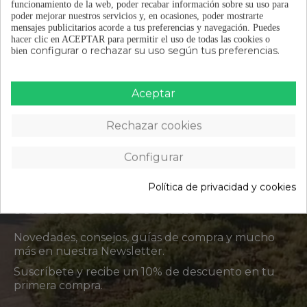
funcionamiento de la web, poder recabar información sobre su uso para
poder mejorar nuestros servicios y, en ocasiones, poder mostrarte
DETALLES DEL PRODUCTO
mensajes publicitarios acorde a tus preferencias y navegación.
Puedes
hacer clic en ACEPTAR para permitir el uso de todas las cookies o
OPINIONES
(0)
configurar o rechazar su uso según tus preferencias.
bien
Aceptar
Rechazar cookies
ÚNETE A LA
Configurar
COMUNIDAD
Política de privacidad y cookies
KEEP ON CYCLING
Novedades, consejos, guías de compra y mucho
más en nuestra Newsletter.
Suscríbete y recibe un 10% de descuento en tu
primera compra.