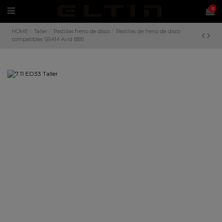
0
HOME
Taller
Pastillas freno de disco
Pastillas de freno de disco
compatibles SRAM Avid BB5