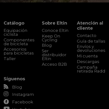
Catálogo
Sobre Eltin
Atención al
cliente
Equipación
Conoce Eltin
ciclista
Contacto
Keep On
Componentes
Cycling
Guía de tallas
de bicicleta
Blog
Envíos y
Accesorios
devoluciones
Ser
para bicicletas
distribuidor
Mi cuenta
Taller
Eltin
Descargas
Acceso B2B
Campaña
retirada Radd
Síguenos
Blog
Instagram
Facebook