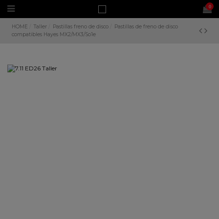
0
HOME
Taller
Pastillas freno de disco
Pastillas de freno de disco
compatibles Hayes MX2/MX3/So1e