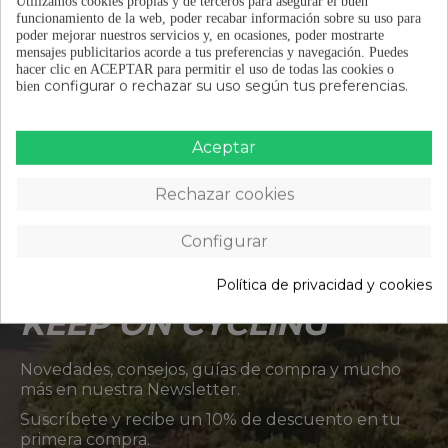
Utilizamos cookies propias y de terceros para asegurar el buen
Semimetálico.
funcionamiento de la web, poder recabar información sobre su uso para
poder mejorar nuestros servicios y, en ocasiones, poder mostrarte
mensajes publicitarios acorde a tus preferencias y navegación.
Puedes
DETALLES DEL PRODUCTO
hacer clic en ACEPTAR para permitir el uso de todas las cookies o
configurar o rechazar su uso según tus preferencias.
bien
OPINIONES
(0)
Aceptar
Rechazar cookies
Configurar
ÚNETE A LA
COMUNIDAD
Política de privacidad y cookies
KEEP ON CYCLING
Novedades, consejos, guías de compra y mucho
más en nuestra Newsletter.
Suscríbete y recibe un 10% de descuento en tu
primera compra.