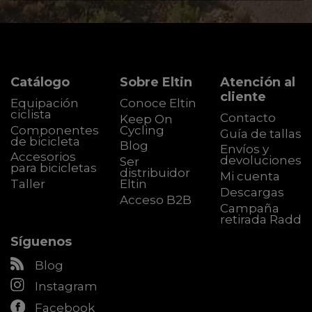
Catálogo
Sobre Eltin
Atención al
cliente
Equipación
Conoce Eltin
ciclista
Contacto
Keep On
Componentes
Cycling
Guía de tallas
de bicicleta
Blog
Envíos y
Accesorios
devoluciones
Ser
para bicicletas
distribuidor
Mi cuenta
Taller
Eltin
Descargas
Acceso B2B
Campaña
retirada Radd
Síguenos
Blog
Instagram
Facebook