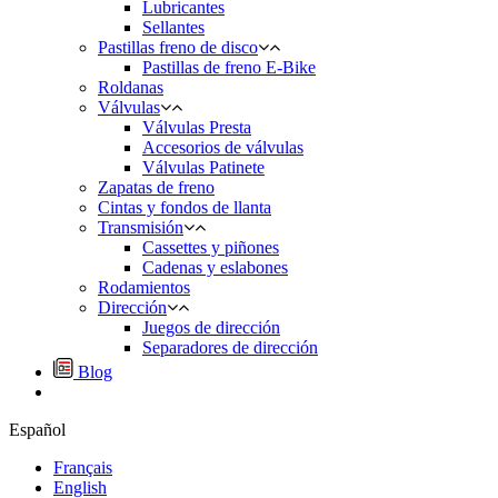
Lubricantes
Sellantes
Pastillas freno de disco
Pastillas de freno E-Bike
Roldanas
Válvulas
Válvulas Presta
Accesorios de válvulas
Válvulas Patinete
Zapatas de freno
Cintas y fondos de llanta
Transmisión
Cassettes y piñones
Cadenas y eslabones
Rodamientos
Dirección
Juegos de dirección
Separadores de dirección
Blog
Español
Français
English