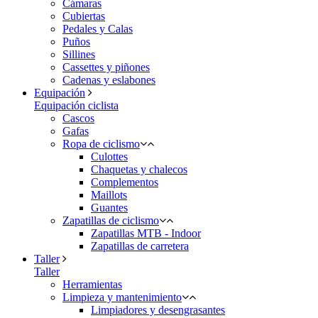
Cámaras
Cubiertas
Pedales y Calas
Puños
Sillines
Cassettes y piñones
Cadenas y eslabones
Equipación
Equipación ciclista
Cascos
Gafas
Ropa de ciclismo
Culottes
Chaquetas y chalecos
Complementos
Maillots
Guantes
Zapatillas de ciclismo
Zapatillas MTB - Indoor
Zapatillas de carretera
Taller
Taller
Herramientas
Limpieza y mantenimiento
Limpiadores y desengrasantes