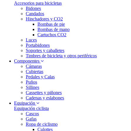
Accesorios para bicicletas
Bidones
Candados
Hinchadores y CO2
Bombas de pie
Bombas de mano
Cartuchos CO2
Luces
Portabidones
Soportes y caballetes
Timbres de bicicleta y otros periféricos
Componentes
Cámaras
Cubiertas
Pedales y Calas
Puños
Sillines
Cassettes y piñones
Cadenas y eslabones
Equipación
Equipación ciclista
Cascos
Gafas
Ropa de ciclismo
Culottes