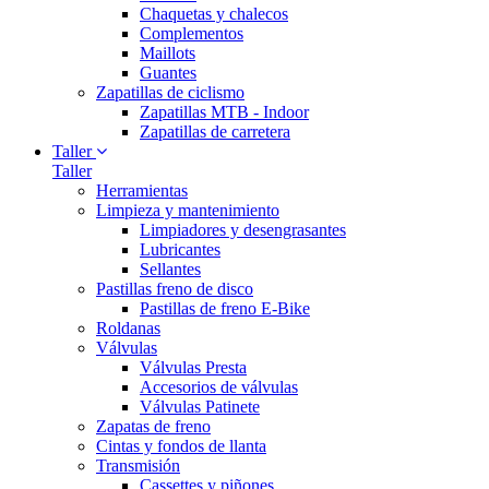
Chaquetas y chalecos
Complementos
Maillots
Guantes
Zapatillas de ciclismo
Zapatillas MTB - Indoor
Zapatillas de carretera
Taller
Taller
Herramientas
Limpieza y mantenimiento
Limpiadores y desengrasantes
Lubricantes
Sellantes
Pastillas freno de disco
Pastillas de freno E-Bike
Roldanas
Válvulas
Válvulas Presta
Accesorios de válvulas
Válvulas Patinete
Zapatas de freno
Cintas y fondos de llanta
Transmisión
Cassettes y piñones