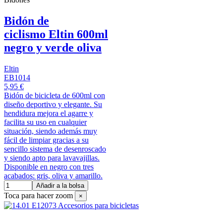
Bidón de
ciclismo Eltin 600ml
negro y verde oliva
Eltin
EB1014
5,95 €
Bidón de bicicleta de 600ml con
diseño deportivo y elegante. Su
hendidura mejora el agarre y
facilita su uso en cualquier
situación, siendo además muy
fácil de limpiar gracias a su
sencillo sistema de desenroscado
y siendo apto para lavavajillas.
Disponible en negro con tres
acabados: gris, oliva y amarillo.
Añadir a la bolsa
Toca para hacer zoom
×