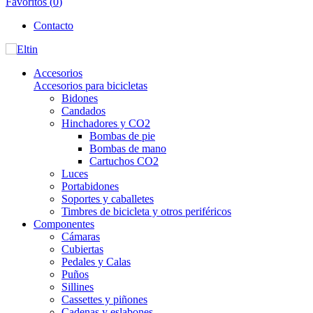
Favoritos (
0
)
Contacto
Accesorios
Accesorios para bicicletas
Bidones
Candados
Hinchadores y CO2
Bombas de pie
Bombas de mano
Cartuchos CO2
Luces
Portabidones
Soportes y caballetes
Timbres de bicicleta y otros periféricos
Componentes
Cámaras
Cubiertas
Pedales y Calas
Puños
Sillines
Cassettes y piñones
Cadenas y eslabones