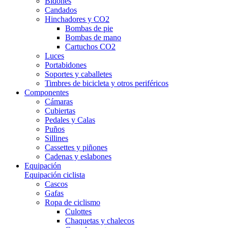
Bidones
Candados
Hinchadores y CO2
Bombas de pie
Bombas de mano
Cartuchos CO2
Luces
Portabidones
Soportes y caballetes
Timbres de bicicleta y otros periféricos
Componentes
Cámaras
Cubiertas
Pedales y Calas
Puños
Sillines
Cassettes y piñones
Cadenas y eslabones
Equipación
Equipación ciclista
Cascos
Gafas
Ropa de ciclismo
Culottes
Chaquetas y chalecos