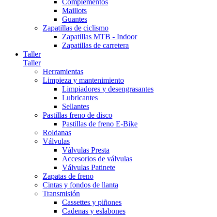
Complementos
Maillots
Guantes
Zapatillas de ciclismo
Zapatillas MTB - Indoor
Zapatillas de carretera
Taller
Taller
Herramientas
Limpieza y mantenimiento
Limpiadores y desengrasantes
Lubricantes
Sellantes
Pastillas freno de disco
Pastillas de freno E-Bike
Roldanas
Válvulas
Válvulas Presta
Accesorios de válvulas
Válvulas Patinete
Zapatas de freno
Cintas y fondos de llanta
Transmisión
Cassettes y piñones
Cadenas y eslabones