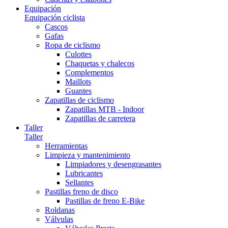
Equipación
Equipación ciclista
Cascos
Gafas
Ropa de ciclismo
Culottes
Chaquetas y chalecos
Complementos
Maillots
Guantes
Zapatillas de ciclismo
Zapatillas MTB - Indoor
Zapatillas de carretera
Taller
Taller
Herramientas
Limpieza y mantenimiento
Limpiadores y desengrasantes
Lubricantes
Sellantes
Pastillas freno de disco
Pastillas de freno E-Bike
Roldanas
Válvulas