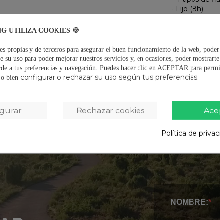
· Fijo (8h)
Material: Plás
NG UTILIZA COOKIES 🍪
DETALLES 
es propias y de terceros para asegurar el buen funcionamiento de la web, poder
CERTIFICAD
e su uso para poder mejorar nuestros servicios y, en ocasiones, poder mostrart
rde a tus preferencias y navegación.
Puedes hacer clic en ACEPTAR para permit
configurar o rechazar su uso según tus preferencias.
OPINIONES
(
s o bien
igurar
Rechazar cookies
Ace
Política de priva
NOMBRE: