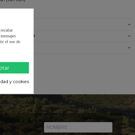
tico
DEL PRODUCTO
 recabar
OS / MANUALES
e mensajes
ir el uso de
0)
ptar
cidad y cookies