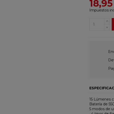
18,95
Impuestos inc
Env
Dev
Pag
ESPECIFICA
15 Lúmenes c
Batería de 55
5 modos de u
· 4 tipos de fl