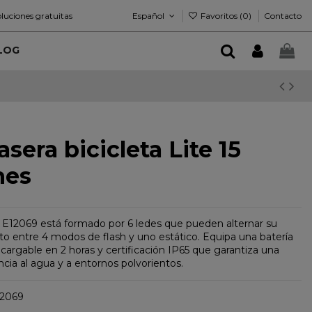
Español
Favoritos (
0
)
luciones gratuitas
Contacto
LOG
asera bicicleta Lite 15
nes
ro E12069 está formado por 6 ledes que pueden alternar su
o entre 4 modos de flash y uno estático. Equipa una batería
argable en 2 horas y certificación IP65 que garantiza una
cia al agua y a entornos polvorientos.
2069