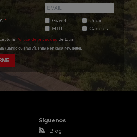
A:
Gravel
Urban
MTB
Carretera
acepto la
Política de privacidad
de Eltin
ja cuando quieras vía enlace en cada newsletter.
RME
Síguenos
Blog