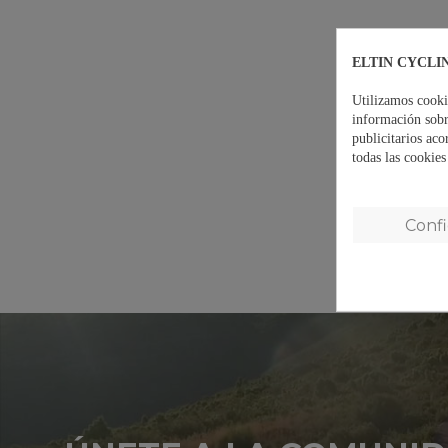
ELTIN CYCLI
Utilizamos cooki
información sobr
publicitarios aco
todas las cookie
Conf