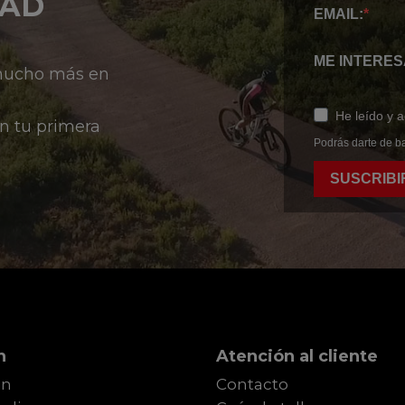
DAD
EMAIL:
ME INTERES
 mucho más en
He leído y 
n tu primera
Podrás darte de ba
SUSCRIBI
n
Atención al cliente
in
Contacto