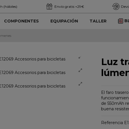
h (hábiles)
Envío gratis +29€
Devo
B
COMPONENTES
EQUIPACIÓN
TALLER
lúmenes
Luz tr
lúme
El faro trase
funcionamient
de 550mAh rec
buena resisten
Referencia
E1