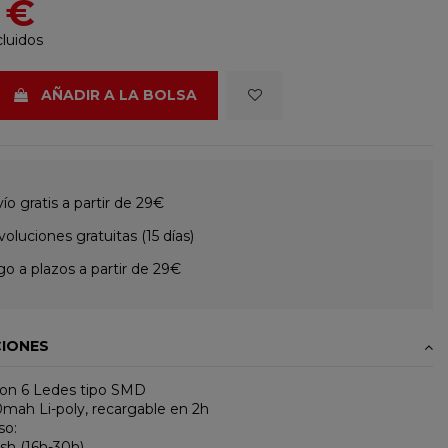
 €
luidos
AÑADIR A LA BOLSA
ío gratis a partir de 29€
oluciones gratuitas (15 días)
o a plazos a partir de 29€
CIONES
on 6 Ledes tipo SMD
0mah Li-poly, recargable en 2h
so:
ash (16h-30h)