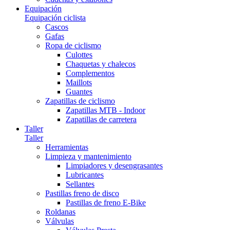
Equipación
Equipación ciclista
Cascos
Gafas
Ropa de ciclismo
Culottes
Chaquetas y chalecos
Complementos
Maillots
Guantes
Zapatillas de ciclismo
Zapatillas MTB - Indoor
Zapatillas de carretera
Taller
Taller
Herramientas
Limpieza y mantenimiento
Limpiadores y desengrasantes
Lubricantes
Sellantes
Pastillas freno de disco
Pastillas de freno E-Bike
Roldanas
Válvulas