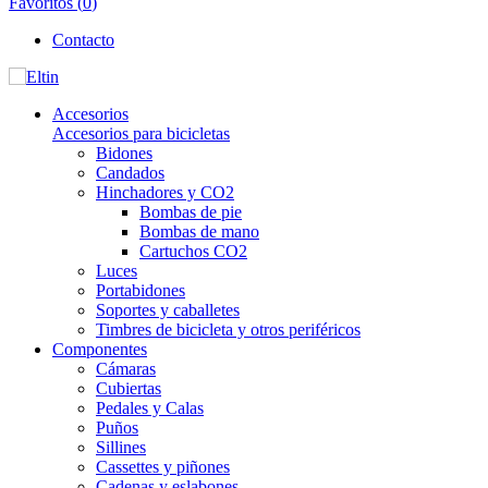
Favoritos (
0
)
Contacto
Accesorios
Accesorios para bicicletas
Bidones
Candados
Hinchadores y CO2
Bombas de pie
Bombas de mano
Cartuchos CO2
Luces
Portabidones
Soportes y caballetes
Timbres de bicicleta y otros periféricos
Componentes
Cámaras
Cubiertas
Pedales y Calas
Puños
Sillines
Cassettes y piñones
Cadenas y eslabones