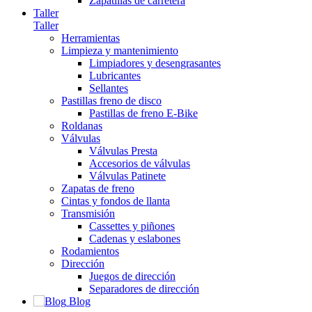
Zapatillas de carretera
Taller
Taller
Herramientas
Limpieza y mantenimiento
Limpiadores y desengrasantes
Lubricantes
Sellantes
Pastillas freno de disco
Pastillas de freno E-Bike
Roldanas
Válvulas
Válvulas Presta
Accesorios de válvulas
Válvulas Patinete
Zapatas de freno
Cintas y fondos de llanta
Transmisión
Cassettes y piñones
Cadenas y eslabones
Rodamientos
Dirección
Juegos de dirección
Separadores de dirección
Blog