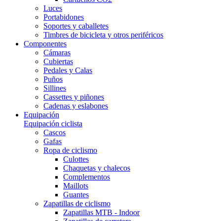
Luces
Portabidones
Soportes y caballetes
Timbres de bicicleta y otros periféricos
Componentes
Cámaras
Cubiertas
Pedales y Calas
Puños
Sillines
Cassettes y piñones
Cadenas y eslabones
Equipación
Equipación ciclista
Cascos
Gafas
Ropa de ciclismo
Culottes
Chaquetas y chalecos
Complementos
Maillots
Guantes
Zapatillas de ciclismo
Zapatillas MTB - Indoor