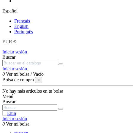
Español
Français
English
Português
EUR €
Iniciar sesión
Buscar
Iniciar sesión
0
Ver mi bolsa
/
Vacío
Bolsa de compra
×
No hay más artículos en tu bolsa
Menú
Buscar
Iniciar sesión
0
Ver mi bolsa