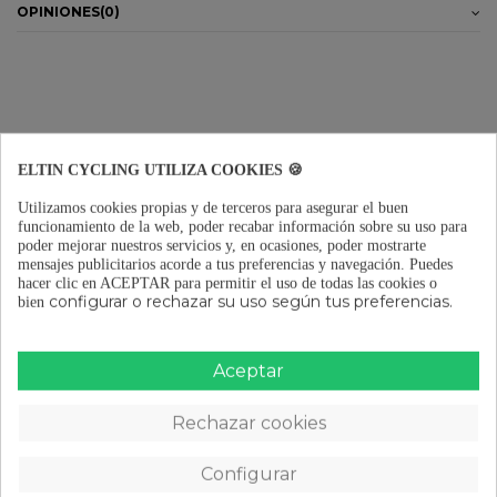
OPINIONES
(0)
ELTIN CYCLING UTILIZA COOKIES 🍪
ÚNETE A LA
Utilizamos cookies propias y de terceros para asegurar el buen
COMUNIDAD
funcionamiento de la web, poder recabar información sobre su uso para
poder mejorar nuestros servicios y, en ocasiones, poder mostrarte
KEEP ON CYCLING
mensajes publicitarios acorde a tus preferencias y navegación.
Puedes
hacer clic en ACEPTAR para permitir el uso de todas las cookies o
configurar o rechazar su uso según tus preferencias.
bien
Novedades, consejos, guías de compra y mucho
más en nuestra Newsletter.
Aceptar
Suscríbete y recibe un 10% de descuento en tu
primera compra.
Rechazar cookies
Configurar