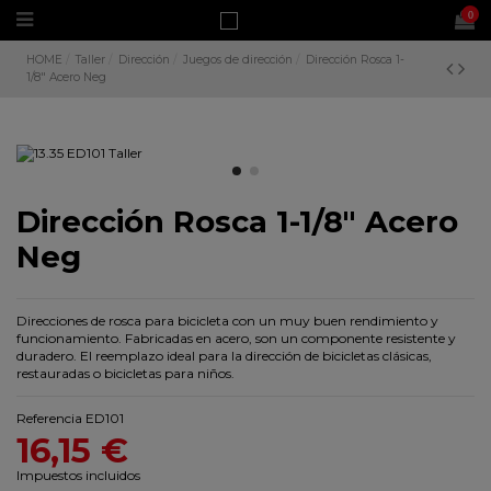
0
HOME
Taller
Dirección
Juegos de dirección
Dirección Rosca 1-
1/8" Acero Neg
Dirección Rosca 1-1/8" Acero
Neg
Direcciones de rosca para bicicleta con un muy buen rendimiento y
funcionamiento. Fabricadas en acero, son un componente resistente y
duradero. El reemplazo ideal para la dirección de bicicletas clásicas,
restauradas o bicicletas para niños.
Referencia
ED101
16,15 €
Impuestos incluidos