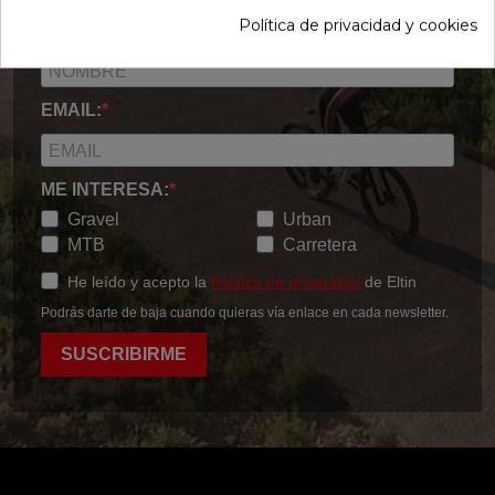
Política de privacidad y cookies
NOMBRE:
EMAIL:
ME INTERESA:
Gravel
Urban
MTB
Carretera
He leído y acepto la
Política de privacidad
de Eltin
Podrás darte de baja cuando quieras vía enlace en cada newsletter.
SUSCRIBIRME