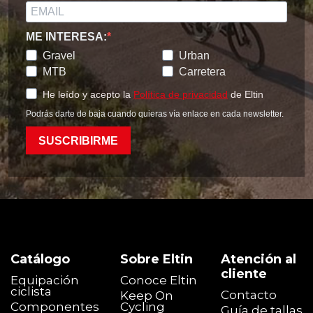
ME INTERESA:
Gravel
Urban
MTB
Carretera
He leído y acepto la
Política de privacidad
de Eltin
Podrás darte de baja cuando quieras vía enlace en cada newsletter.
SUSCRIBIRME
Catálogo
Sobre Eltin
Atención al
cliente
Equipación
Conoce Eltin
ciclista
Contacto
Keep On
Componentes
Cycling
Guía de tallas