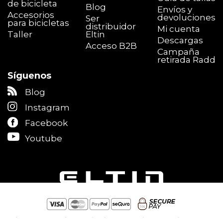
de bicicleta
Blog
Envíos y
Accesorios
devoluciones
Ser
para bicicletas
distribuidor
Mi cuenta
Taller
Eltin
Descargas
Acceso B2B
Campaña
retirada Radd
Síguenos
Blog
Instagram
Facebook
Youtube
Aviso legal
|
Política de privacidad
|
Política de cookies
(
panel
) |