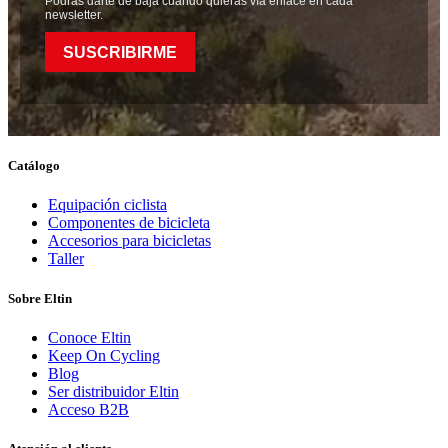
Podrás darte de baja cuando quieras vía enlace en cada
newsletter.
SUSCRIBIRME
Catálogo
Equipación ciclista
Componentes de bicicleta
Accesorios para bicicletas
Taller
Sobre Eltin
Conoce Eltin
Keep On Cycling
Blog
Ser distribuidor Eltin
Acceso B2B