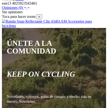
ean13
4025923543461
Opiniones
(0)
Sin opiniones
Toca para hacer zoom
×
ÚNETE A LA
COMUNIDAD
KEEP ON CYCLING
Novedades, consejos, guías de compra y mucho más en
nuestra Newsletter.