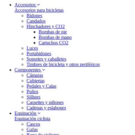
Accesorios
Accesorios para bicicletas
Bidones
Candados
Hinchadores y CO2
Bombas de pie
Bombas de mano
Cartuchos CO2
Luces
Portabidones
Soportes y caballetes
Timbres de bicicleta y otros periféricos
Componentes
Cámaras
Cubiertas
Pedales y Calas
Puños
Sillines
Cassettes y piñones
Cadenas y eslabones
Equipación
Equipación ciclista
Cascos
Gafas
Ropa de ciclismo