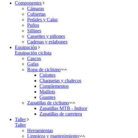
Componentes
Cámaras
Cubiertas
Pedales y Calas
Puños
Sillines
Cassettes y piñones
Cadenas y eslabones
Equipación
Equipación ciclista
Cascos
Gafas
Ropa de ciclismo
Culottes
Chaquetas y chalecos
Complementos
Maillots
Guantes
Zapatillas de ciclismo
Zapatillas MTB - Indoor
Zapatillas de carretera
Taller
Taller
Herramientas
Limpieza y mantenimiento