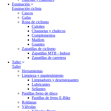
Equipación
Equipación ciclista
Cascos
Gafas
Ropa de ciclismo
Culottes
Chaquetas y chalecos
Complementos
Maillots
Guantes
Zapatillas de ciclismo
Zapatillas MTB - Indoor
Zapatillas de carretera
Taller
Taller
Herramientas
Limpieza y mantenimiento
Limpiadores y desengrasantes
Lubricantes
Sellantes
Pastillas freno de disco
Pastillas de freno E-Bike
Roldanas
Válvulas