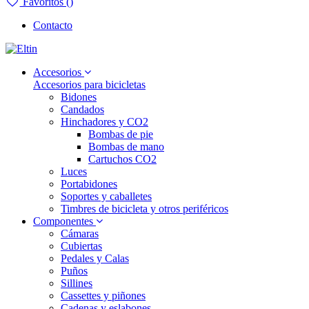
Favoritos (
)
Contacto
Accesorios
Accesorios para bicicletas
Bidones
Candados
Hinchadores y CO2
Bombas de pie
Bombas de mano
Cartuchos CO2
Luces
Portabidones
Soportes y caballetes
Timbres de bicicleta y otros periféricos
Componentes
Cámaras
Cubiertas
Pedales y Calas
Puños
Sillines
Cassettes y piñones
Cadenas y eslabones