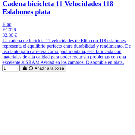
Cadena bicicleta 11 Velocidades 118
Eslabones plata
Eltin
EC026
32,36 €
La cadena de bicicleta 11 velocidades de Eltin con 118 eslabones
representa el equilibrio perfecto entre durabilidad y rendimiento. De
uso tanto para carretera como para montaña, está fabricada con
materiales de alta calidad para poder rodar sin problemas con una
excelente suSRAM Avidad en los cambios. Disponible en plata.
Añadir a la bolsa