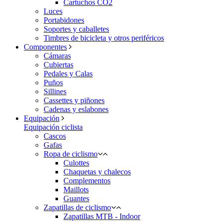
Cartuchos CO2
Luces
Portabidones
Soportes y caballetes
Timbres de bicicleta y otros periféricos
Componentes
Cámaras
Cubiertas
Pedales y Calas
Puños
Sillines
Cassettes y piñones
Cadenas y eslabones
Equipación
Equipación ciclista
Cascos
Gafas
Ropa de ciclismo
Culottes
Chaquetas y chalecos
Complementos
Maillots
Guantes
Zapatillas de ciclismo
Zapatillas MTB - Indoor