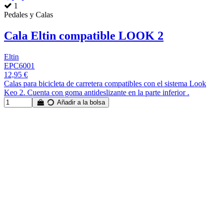
1
Pedales y Calas
Cala Eltin compatible LOOK 2
Eltin
EPC6001
12,95 €
Calas para bicicleta de carretera compatibles con el sistema Look
Keo 2. Cuenta con goma antideslizante en la parte inferior .
Añadir a la bolsa