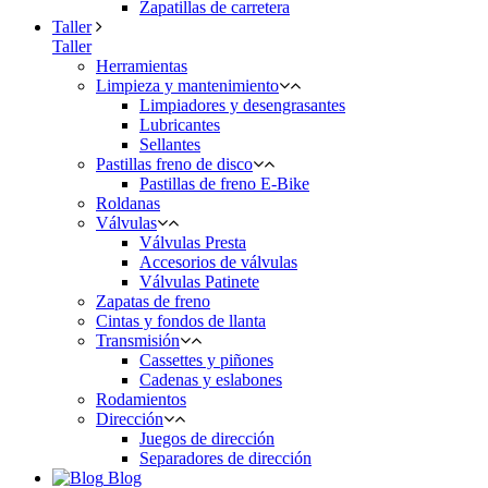
Zapatillas de carretera
Taller
Taller
Herramientas
Limpieza y mantenimiento
Limpiadores y desengrasantes
Lubricantes
Sellantes
Pastillas freno de disco
Pastillas de freno E-Bike
Roldanas
Válvulas
Válvulas Presta
Accesorios de válvulas
Válvulas Patinete
Zapatas de freno
Cintas y fondos de llanta
Transmisión
Cassettes y piñones
Cadenas y eslabones
Rodamientos
Dirección
Juegos de dirección
Separadores de dirección
Blog