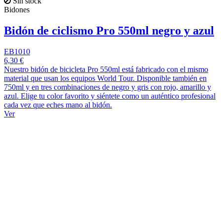
Sin stock
Bidones
Bidón de ciclismo Pro 550ml negro y azul
EB1010
6,30 €
Nuestro bidón de bicicleta Pro 550ml está fabricado con el mismo
material que usan los equipos World Tour. Disponible también en
750ml y en tres combinaciones de negro y gris con rojo, amarillo y
azul. Elige tu color favorito y siéntete como un auténtico profesional
cada vez que eches mano al bidón.
Ver