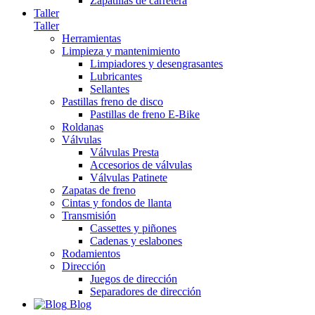
Zapatillas de carretera
Taller
Taller
Herramientas
Limpieza y mantenimiento
Limpiadores y desengrasantes
Lubricantes
Sellantes
Pastillas freno de disco
Pastillas de freno E-Bike
Roldanas
Válvulas
Válvulas Presta
Accesorios de válvulas
Válvulas Patinete
Zapatas de freno
Cintas y fondos de llanta
Transmisión
Cassettes y piñones
Cadenas y eslabones
Rodamientos
Dirección
Juegos de dirección
Separadores de dirección
Blog