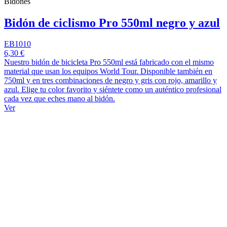
Bidones
Bidón de ciclismo Pro 550ml negro y azul
EB1010
6,30 €
Nuestro bidón de bicicleta Pro 550ml está fabricado con el mismo
material que usan los equipos World Tour. Disponible también en
750ml y en tres combinaciones de negro y gris con rojo, amarillo y
azul. Elige tu color favorito y siéntete como un auténtico profesional
cada vez que eches mano al bidón.
Ver