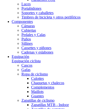
Luces
Portabidones
Soportes y caballetes
Timbres de bicicleta y otros periféricos
Componentes
Cámaras
Cubiertas
Pedales y Calas
Puños
Sillines
Cassettes y piñones
Cadenas y eslabones
Equipación
Equipación ciclista
Cascos
Gafas
Ropa de ciclismo
Culottes
Chaquetas y chalecos
Complementos
Maillots
Guantes
Zapatillas de ciclismo
Zapatillas MTB - Indoor