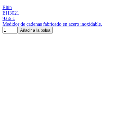
Eltin
EH3021
9,66 €
Medidor de cadenas fabricado en acero inoxidable.
Añadir a la bolsa