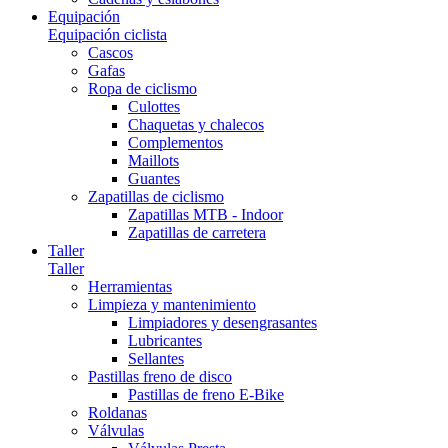
Equipación
Equipación ciclista
Cascos
Gafas
Ropa de ciclismo
Culottes
Chaquetas y chalecos
Complementos
Maillots
Guantes
Zapatillas de ciclismo
Zapatillas MTB - Indoor
Zapatillas de carretera
Taller
Taller
Herramientas
Limpieza y mantenimiento
Limpiadores y desengrasantes
Lubricantes
Sellantes
Pastillas freno de disco
Pastillas de freno E-Bike
Roldanas
Válvulas