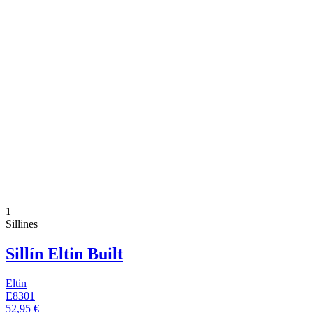
1
Sillines
Sillín Eltin Built
Eltin
E8301
52,95 €