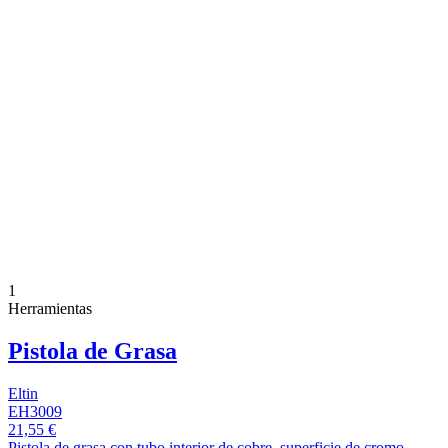
1
Herramientas
Pistola de Grasa
Eltin
EH3009
21,55 €
Pistola de grasa con tubo interior de cobre, superficie de cromo,