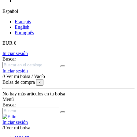
Español
Français
English
Português
EUR €
Iniciar sesión
Buscar
Iniciar sesión
0
Ver mi bolsa
/
Vacío
Bolsa de compra
×
No hay más artículos en tu bolsa
Menú
Buscar
Iniciar sesión
0
Ver mi bolsa