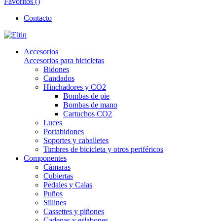
Favoritos (
)
Contacto
Accesorios
Accesorios para bicicletas
Bidones
Candados
Hinchadores y CO2
Bombas de pie
Bombas de mano
Cartuchos CO2
Luces
Portabidones
Soportes y caballetes
Timbres de bicicleta y otros periféricos
Componentes
Cámaras
Cubiertas
Pedales y Calas
Puños
Sillines
Cassettes y piñones
Cadenas y eslabones