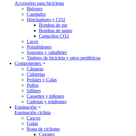
Accesorios para bicicletas
Bidones
Candados
Hinchadores y CO2
Bombas de pie
Bombas de mano
Cartuchos CO2
Luces
Portabidones
Soportes y caballetes
Timbres de bicicleta y otros periféricos
Componentes
Cámaras
Cubiertas
Pedales y Calas
Puños
Sillines
Cassettes y piñones
Cadenas y eslabones
Equipación
Equipación ciclista
Cascos
Gafas
Ropa de ciclismo
Culottes