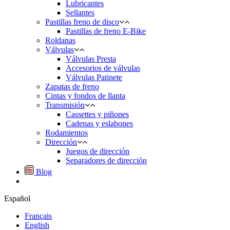
Lubricantes
Sellantes
Pastillas freno de disco
Pastillas de freno E-Bike
Roldanas
Válvulas
Válvulas Presta
Accesorios de válvulas
Válvulas Patinete
Zapatas de freno
Cintas y fondos de llanta
Transmisión
Cassettes y piñones
Cadenas y eslabones
Rodamientos
Dirección
Juegos de dirección
Separadores de dirección
Blog
Español
Français
English