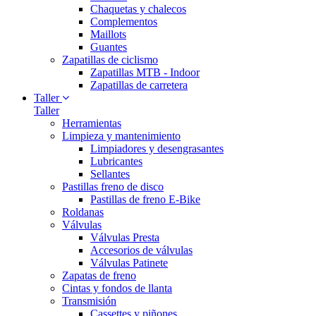
Chaquetas y chalecos
Complementos
Maillots
Guantes
Zapatillas de ciclismo
Zapatillas MTB - Indoor
Zapatillas de carretera
Taller
Taller
Herramientas
Limpieza y mantenimiento
Limpiadores y desengrasantes
Lubricantes
Sellantes
Pastillas freno de disco
Pastillas de freno E-Bike
Roldanas
Válvulas
Válvulas Presta
Accesorios de válvulas
Válvulas Patinete
Zapatas de freno
Cintas y fondos de llanta
Transmisión
Cassettes y piñones