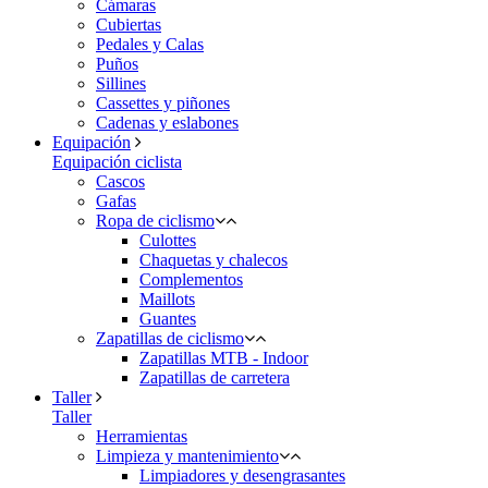
Cámaras
Cubiertas
Pedales y Calas
Puños
Sillines
Cassettes y piñones
Cadenas y eslabones
Equipación
Equipación ciclista
Cascos
Gafas
Ropa de ciclismo
Culottes
Chaquetas y chalecos
Complementos
Maillots
Guantes
Zapatillas de ciclismo
Zapatillas MTB - Indoor
Zapatillas de carretera
Taller
Taller
Herramientas
Limpieza y mantenimiento
Limpiadores y desengrasantes