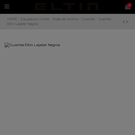
0
HOME
Equipación ciclista
Ropa de ciclismo
Guantes
Guantes
Eltin Lapster Negros