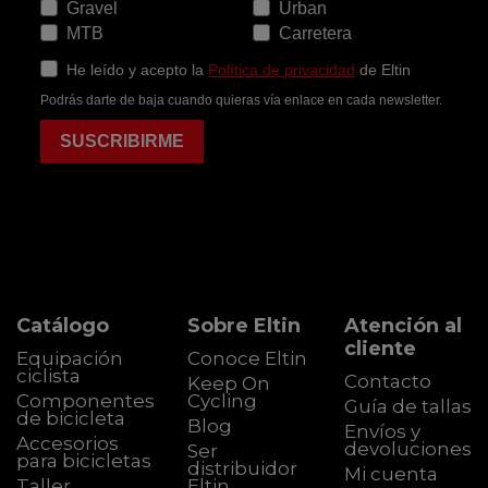
Gravel
Urban
MTB
Carretera
He leído y acepto la
Política de privacidad
de Eltin
Podrás darte de baja cuando quieras vía enlace en cada newsletter.
SUSCRIBIRME
Catálogo
Sobre Eltin
Atención al
cliente
Equipación
Conoce Eltin
ciclista
Contacto
Keep On
Componentes
Cycling
Guía de tallas
de bicicleta
Blog
Envíos y
Accesorios
devoluciones
Ser
para bicicletas
distribuidor
Mi cuenta
Taller
Eltin