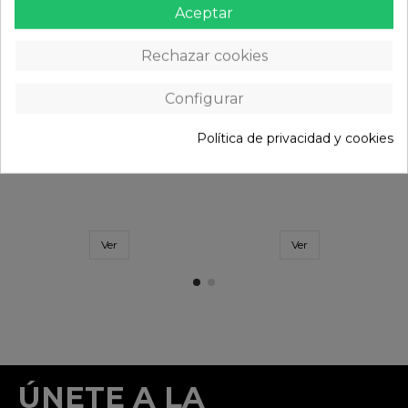
Aceptar
Guantes Eltin Skipp Negros
Guantes Eltin Lapster
Amarillos
7,95 €
12,95 €
Rechazar cookies
Configurar
Política de privacidad y cookies
Ver
Ver
ÚNETE A LA