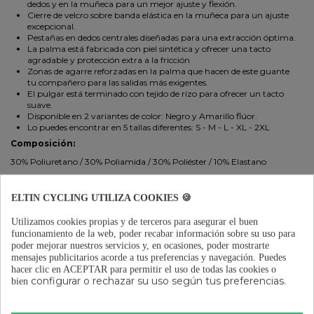
dedos y en la muñeca para un mejor ajuste y flexión.
Cierre de velcro sobre banda elástica en la muñeca para un ajuste
excepcional.
Pestañas en dedos centrales diseñadas para una extracción óptima.
La palma está fabricada con piel sintética y ofrecer una tacto
agradable y protección extra a la fricción
Zonas de agarre reforzadas en la palma que hacen de este guante
tu compañero para las salidas más exigentes.
El pulgar está terminado con tejido de rizo para ofrecer un tacto
suave.
Disponible en 2 variantes de color: Negro y Amarillo flúor.
Lo puedes encontrar en 5 tallas diferentes: S - M - L - XL - 2XL
Composición:
30% Poliuretano / 30% Poliamida / 30% Poliéster / 10% Elastano
DETALLES DEL PRODUCTO
ELTIN CYCLING UTILIZA COOKIES 🍪
OPINIONES
(0)
Utilizamos cookies propias y de terceros para asegurar el buen
funcionamiento de la web, poder recabar información sobre su uso para
poder mejorar nuestros servicios y, en ocasiones, poder mostrarte
mensajes publicitarios acorde a tus preferencias y navegación.
Puedes
hacer clic en ACEPTAR para permitir el uso de todas las cookies o
También podría interesarte
configurar o rechazar su uso según tus preferencias.
bien
Sin stock
Sin stock