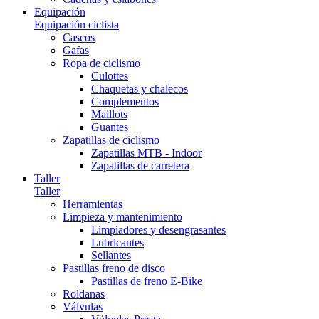
Equipación
Equipación ciclista
Cascos
Gafas
Ropa de ciclismo
Culottes
Chaquetas y chalecos
Complementos
Maillots
Guantes
Zapatillas de ciclismo
Zapatillas MTB - Indoor
Zapatillas de carretera
Taller
Taller
Herramientas
Limpieza y mantenimiento
Limpiadores y desengrasantes
Lubricantes
Sellantes
Pastillas freno de disco
Pastillas de freno E-Bike
Roldanas
Válvulas