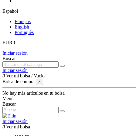
Español
Français
English
Português
EUR €
Iniciar sesión
Buscar
Iniciar sesión
0
Ver mi bolsa
/
Vacío
Bolsa de compra
×
No hay más artículos en tu bolsa
Menú
Buscar
Iniciar sesión
0
Ver mi bolsa