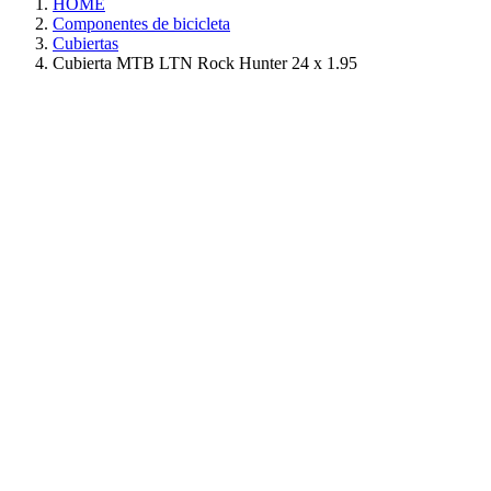
HOME
Componentes de bicicleta
Cubiertas
Cubierta MTB LTN Rock Hunter 24 x 1.95