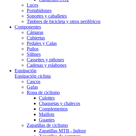
Luces
Portabidones
Soportes y caballetes
Timbres de bicicleta y otros periféricos
Componentes
Cámaras
Cubiertas
Pedales y Calas
Puños
Sillines
Cassettes y piñones
Cadenas y eslabones
Equipación
Equipación ciclista
Cascos
Gafas
Ropa de ciclismo
Culottes
Chaquetas y chalecos
Complementos
Maillots
Guantes
Zapatillas de ciclismo
Zapatillas MTB - Indoor