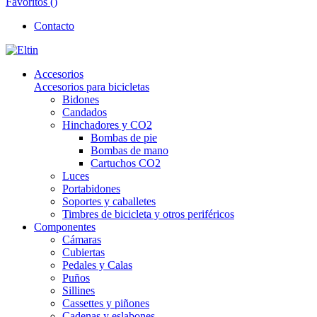
Favoritos (
)
Contacto
Accesorios
Accesorios para bicicletas
Bidones
Candados
Hinchadores y CO2
Bombas de pie
Bombas de mano
Cartuchos CO2
Luces
Portabidones
Soportes y caballetes
Timbres de bicicleta y otros periféricos
Componentes
Cámaras
Cubiertas
Pedales y Calas
Puños
Sillines
Cassettes y piñones
Cadenas y eslabones