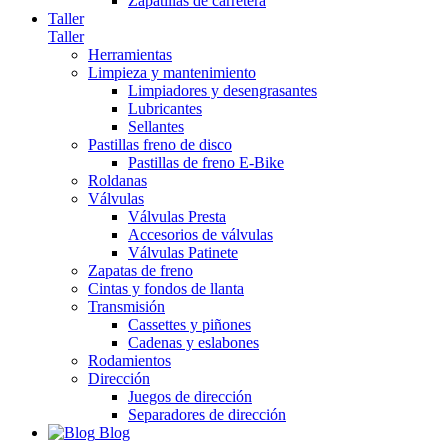
Zapatillas de carretera
Taller
Taller
Herramientas
Limpieza y mantenimiento
Limpiadores y desengrasantes
Lubricantes
Sellantes
Pastillas freno de disco
Pastillas de freno E-Bike
Roldanas
Válvulas
Válvulas Presta
Accesorios de válvulas
Válvulas Patinete
Zapatas de freno
Cintas y fondos de llanta
Transmisión
Cassettes y piñones
Cadenas y eslabones
Rodamientos
Dirección
Juegos de dirección
Separadores de dirección
Blog