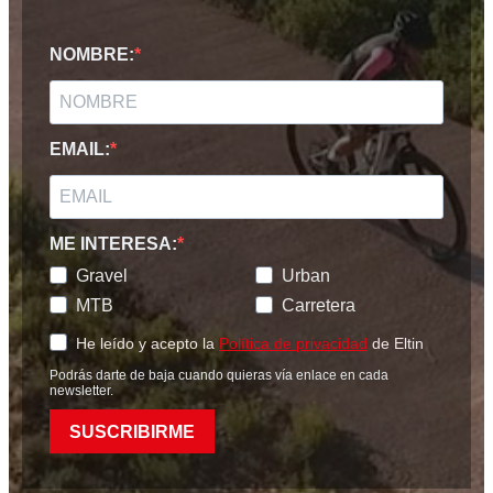
NOMBRE:
EMAIL:
ME INTERESA:
Gravel
Urban
MTB
Carretera
He leído y acepto la
Política de privacidad
de Eltin
Podrás darte de baja cuando quieras vía enlace en cada
newsletter.
SUSCRIBIRME