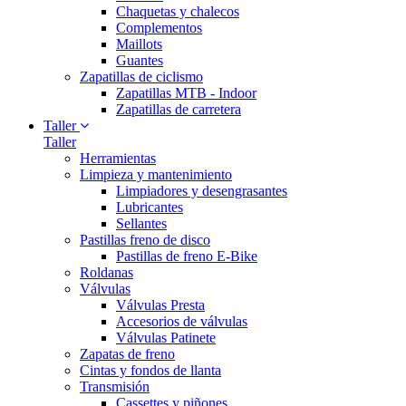
Chaquetas y chalecos
Complementos
Maillots
Guantes
Zapatillas de ciclismo
Zapatillas MTB - Indoor
Zapatillas de carretera
Taller
Taller
Herramientas
Limpieza y mantenimiento
Limpiadores y desengrasantes
Lubricantes
Sellantes
Pastillas freno de disco
Pastillas de freno E-Bike
Roldanas
Válvulas
Válvulas Presta
Accesorios de válvulas
Válvulas Patinete
Zapatas de freno
Cintas y fondos de llanta
Transmisión
Cassettes y piñones