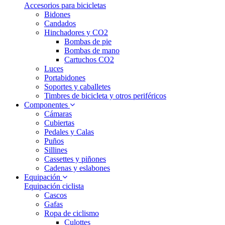
Accesorios para bicicletas
Bidones
Candados
Hinchadores y CO2
Bombas de pie
Bombas de mano
Cartuchos CO2
Luces
Portabidones
Soportes y caballetes
Timbres de bicicleta y otros periféricos
Componentes
Cámaras
Cubiertas
Pedales y Calas
Puños
Sillines
Cassettes y piñones
Cadenas y eslabones
Equipación
Equipación ciclista
Cascos
Gafas
Ropa de ciclismo
Culottes