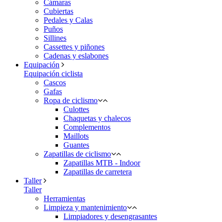
Cámaras
Cubiertas
Pedales y Calas
Puños
Sillines
Cassettes y piñones
Cadenas y eslabones
Equipación
Equipación ciclista
Cascos
Gafas
Ropa de ciclismo
Culottes
Chaquetas y chalecos
Complementos
Maillots
Guantes
Zapatillas de ciclismo
Zapatillas MTB - Indoor
Zapatillas de carretera
Taller
Taller
Herramientas
Limpieza y mantenimiento
Limpiadores y desengrasantes