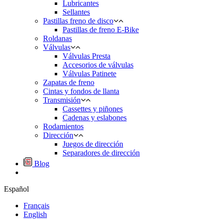
Lubricantes
Sellantes
Pastillas freno de disco
Pastillas de freno E-Bike
Roldanas
Válvulas
Válvulas Presta
Accesorios de válvulas
Válvulas Patinete
Zapatas de freno
Cintas y fondos de llanta
Transmisión
Cassettes y piñones
Cadenas y eslabones
Rodamientos
Dirección
Juegos de dirección
Separadores de dirección
Blog
Español
Français
English