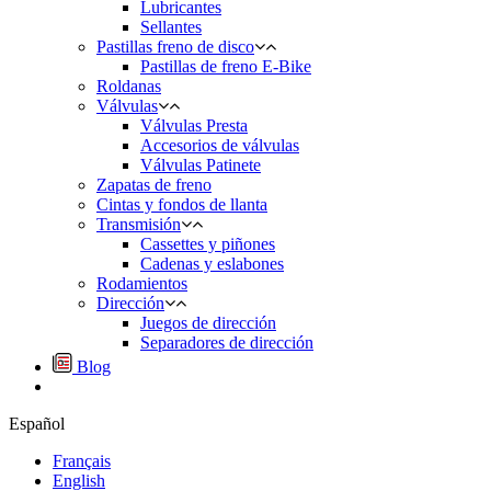
Lubricantes
Sellantes
Pastillas freno de disco
Pastillas de freno E-Bike
Roldanas
Válvulas
Válvulas Presta
Accesorios de válvulas
Válvulas Patinete
Zapatas de freno
Cintas y fondos de llanta
Transmisión
Cassettes y piñones
Cadenas y eslabones
Rodamientos
Dirección
Juegos de dirección
Separadores de dirección
Blog
Español
Français
English