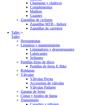
Chaquetas y chalecos
Complementos
Maillots
Guantes
Zapatillas de ciclismo
Zapatillas MTB - Indoor
Zapatillas de carretera
Taller
Taller
Herramientas
Limpieza y mantenimiento
Limpiadores y desengrasantes
Lubricantes
Sellantes
Pastillas freno de disco
Pastillas de freno E-Bike
Roldanas
Válvulas
Válvulas Presta
Accesorios de válvulas
Válvulas Patinete
Zapatas de freno
Cintas y fondos de llanta
Transmisión
Cassettes y piñones