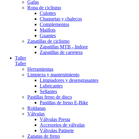
Gafas
Ropa de ciclismo
Culottes
Chaquetas y chalecos
Complementos
Maillots
Guantes
Zapatillas de ciclismo
Zapatillas MTB - Indoor
Zapatillas de carretera
Taller
Taller
Herramientas
Limpieza y mantenimiento
Limpiadores y desengrasantes
Lubricantes
Sellantes
Pastillas freno de disco
Pastillas de freno E-Bike
Roldanas
Válvulas
Válvulas Presta
Accesorios de válvulas
Válvulas Patinete
Zapatas de freno