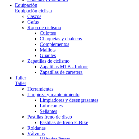
Equipación
Equipación ciclista
Cascos
Gafas
Ropa de ciclismo
Culottes
Chaquetas y chalecos
Complementos
Maillots
Guantes
Zapatillas de ciclismo
Zapatillas MTB - Indoor
Zapatillas de carretera
Taller
Taller
Herramientas
Limpieza y mantenimiento
Limpiadores y desengrasantes
Lubricantes
Sellantes
Pastillas freno de disco
Pastillas de freno E-Bike
Roldanas
Válvulas