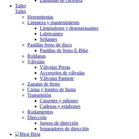
Zapatillas de carretera
Taller
Taller
Herramientas
Limpieza y mantenimiento
Limpiadores y desengrasantes
Lubricantes
Sellantes
Pastillas freno de disco
Pastillas de freno E-Bike
Roldanas
Válvulas
Válvulas Presta
Accesorios de válvulas
Válvulas Patinete
Zapatas de freno
Cintas y fondos de llanta
Transmisión
Cassettes y piñones
Cadenas y eslabones
Rodamientos
Dirección
Juegos de dirección
Separadores de dirección
Blog