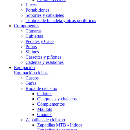
Luces
Portabidones
Soportes y caballetes
Timbres de bicicleta y otros periféricos
Componentes
Cámaras
Cubiertas
Pedales y Calas
Puños
Sillines
Cassettes y piñones
Cadenas y eslabones
Equipación
Equipación ciclista
Cascos
Gafas
Ropa de ciclismo
Culottes
Chaquetas y chalecos
Complementos
Maillots
Guantes
Zapatillas de ciclismo
Zapatillas MTB - Indoor