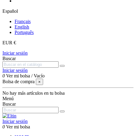
Español
Français
English
Português
EUR €
Iniciar sesión
Buscar
Iniciar sesión
0
Ver mi bolsa
/
Vacío
Bolsa de compra
×
No hay más artículos en tu bolsa
Menú
Buscar
Iniciar sesión
0
Ver mi bolsa