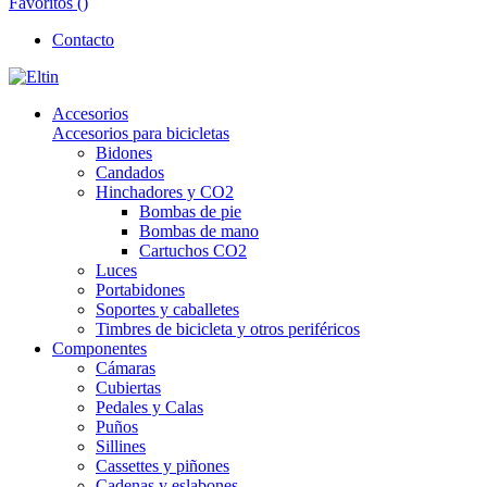
Favoritos (
)
Contacto
Accesorios
Accesorios para bicicletas
Bidones
Candados
Hinchadores y CO2
Bombas de pie
Bombas de mano
Cartuchos CO2
Luces
Portabidones
Soportes y caballetes
Timbres de bicicleta y otros periféricos
Componentes
Cámaras
Cubiertas
Pedales y Calas
Puños
Sillines
Cassettes y piñones
Cadenas y eslabones