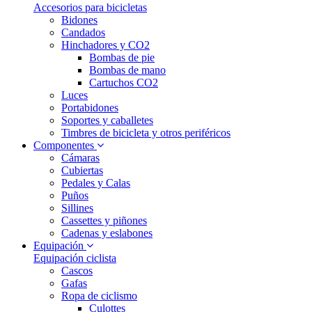
Accesorios para bicicletas
Bidones
Candados
Hinchadores y CO2
Bombas de pie
Bombas de mano
Cartuchos CO2
Luces
Portabidones
Soportes y caballetes
Timbres de bicicleta y otros periféricos
Componentes
Cámaras
Cubiertas
Pedales y Calas
Puños
Sillines
Cassettes y piñones
Cadenas y eslabones
Equipación
Equipación ciclista
Cascos
Gafas
Ropa de ciclismo
Culottes