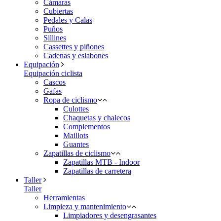
Cámaras
Cubiertas
Pedales y Calas
Puños
Sillines
Cassettes y piñones
Cadenas y eslabones
Equipación
Equipación ciclista
Cascos
Gafas
Ropa de ciclismo
Culottes
Chaquetas y chalecos
Complementos
Maillots
Guantes
Zapatillas de ciclismo
Zapatillas MTB - Indoor
Zapatillas de carretera
Taller
Taller
Herramientas
Limpieza y mantenimiento
Limpiadores y desengrasantes