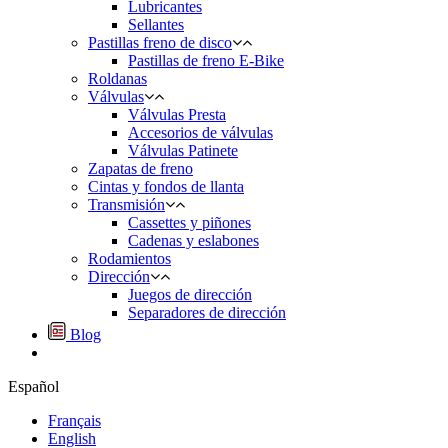
Lubricantes
Sellantes
Pastillas freno de disco
Pastillas de freno E-Bike
Roldanas
Válvulas
Válvulas Presta
Accesorios de válvulas
Válvulas Patinete
Zapatas de freno
Cintas y fondos de llanta
Transmisión
Cassettes y piñones
Cadenas y eslabones
Rodamientos
Dirección
Juegos de dirección
Separadores de dirección
Blog
Español
Français
English