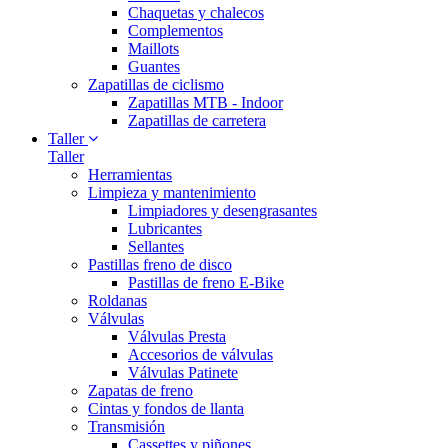
Chaquetas y chalecos
Complementos
Maillots
Guantes
Zapatillas de ciclismo
Zapatillas MTB - Indoor
Zapatillas de carretera
Taller
Taller
Herramientas
Limpieza y mantenimiento
Limpiadores y desengrasantes
Lubricantes
Sellantes
Pastillas freno de disco
Pastillas de freno E-Bike
Roldanas
Válvulas
Válvulas Presta
Accesorios de válvulas
Válvulas Patinete
Zapatas de freno
Cintas y fondos de llanta
Transmisión
Cassettes y piñones