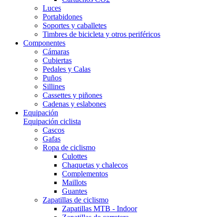
Luces
Portabidones
Soportes y caballetes
Timbres de bicicleta y otros periféricos
Componentes
Cámaras
Cubiertas
Pedales y Calas
Puños
Sillines
Cassettes y piñones
Cadenas y eslabones
Equipación
Equipación ciclista
Cascos
Gafas
Ropa de ciclismo
Culottes
Chaquetas y chalecos
Complementos
Maillots
Guantes
Zapatillas de ciclismo
Zapatillas MTB - Indoor