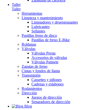
Zapatillas de carretera
Taller
Taller
Herramientas
Limpieza y mantenimiento
Limpiadores y desengrasantes
Lubricantes
Sellantes
Pastillas freno de disco
Pastillas de freno E-Bike
Roldanas
Válvulas
Válvulas Presta
Accesorios de válvulas
Válvulas Patinete
Zapatas de freno
Cintas y fondos de llanta
Transmisión
Cassettes y piñones
Cadenas y eslabones
Rodamientos
Dirección
Juegos de dirección
Separadores de dirección
Blog