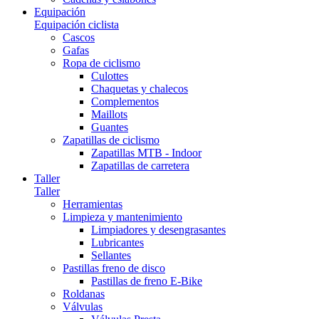
Equipación
Equipación ciclista
Cascos
Gafas
Ropa de ciclismo
Culottes
Chaquetas y chalecos
Complementos
Maillots
Guantes
Zapatillas de ciclismo
Zapatillas MTB - Indoor
Zapatillas de carretera
Taller
Taller
Herramientas
Limpieza y mantenimiento
Limpiadores y desengrasantes
Lubricantes
Sellantes
Pastillas freno de disco
Pastillas de freno E-Bike
Roldanas
Válvulas