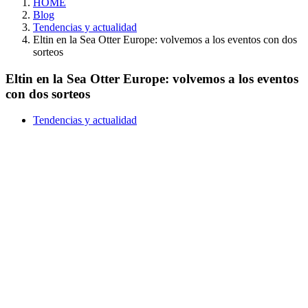
HOME
Blog
Tendencias y actualidad
Eltin en la Sea Otter Europe: volvemos a los eventos con dos
sorteos
Eltin en la Sea Otter Europe: volvemos a los eventos
con dos sorteos
Tendencias y actualidad
Del 24 al 26 de septiembre,
Eltin estará presente en la Sea
Otter Europe 2021, uno de los
mayores eventos ciclistas del
año. Para celebrarlo, ponemos
en marcha 2 sorteos. Sigue
leyendo y descubre cómo puedes
participar.