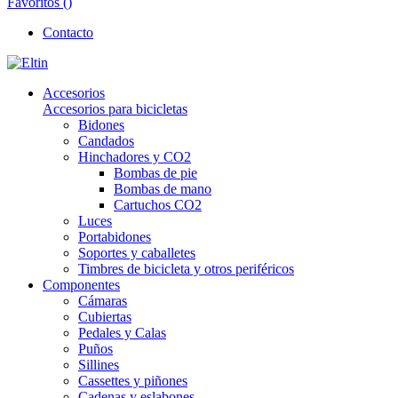
Favoritos (
)
Contacto
Accesorios
Accesorios para bicicletas
Bidones
Candados
Hinchadores y CO2
Bombas de pie
Bombas de mano
Cartuchos CO2
Luces
Portabidones
Soportes y caballetes
Timbres de bicicleta y otros periféricos
Componentes
Cámaras
Cubiertas
Pedales y Calas
Puños
Sillines
Cassettes y piñones
Cadenas y eslabones