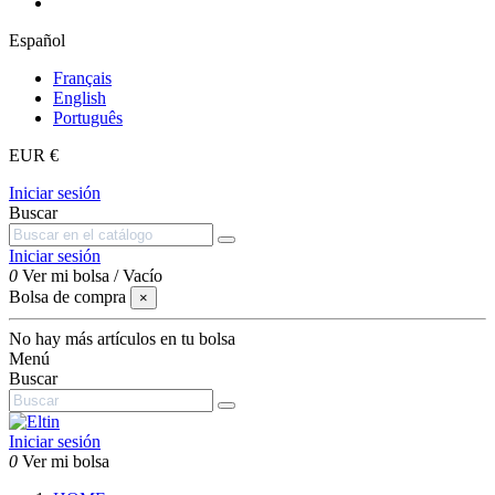
Español
Français
English
Português
EUR €
Iniciar sesión
Buscar
Iniciar sesión
0
Ver mi bolsa
/
Vacío
Bolsa de compra
×
No hay más artículos en tu bolsa
Menú
Buscar
Iniciar sesión
0
Ver mi bolsa