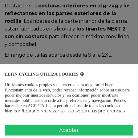
Destacan sus
costuras interiores en zig-zag
y los
reflectantes en las partes exteriores de la
rodilla
. Los ribetes de la parte inferior de la pierna
están fabricados en silicona y
los
tirantes NEXT 2
son sin costuras
para ofrecer la máxima movilidad
y comodidad.
El rango de tallas abarca desde la S a la 2XL.
ELTIN CYCLING UTILIZA COOKIES 🍪
COMPLEMENTOS: MANGUITOS,
Utilizamos cookies propias y de terceros para asegurar el buen
funcionamiento de la web, poder recabar información sobre su uso para
PERNERAS, BRAGA DE CUELLO
poder mejorar nuestros servicios y, en ocasiones, poder mostrarte
Y SOTOCASCOS
mensajes publicitarios acorde a tus preferencias y navegación.
Puedes
hacer clic en ACEPTAR para permitir el uso de todas las cookies o
configurar o rechazar su uso según tus preferencias.
bien
Los
complementos
te permiten jugar con los
rangos de temperatura
y poder añadirlos o
Aceptar
quitarlos a tu equipación según el clima y las