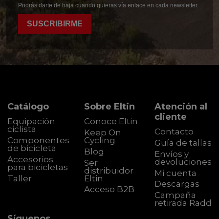
Podrás darte de baja cuando quieras vía enlace en cada newsletter.
SUSCRIBIRME
Catálogo
Sobre Eltin
Atención al
cliente
Equipación
Conoce Eltin
ciclista
Contacto
Keep On
Componentes
Cycling
Guía de tallas
de bicicleta
Blog
Envíos y
Accesorios
devoluciones
Ser
para bicicletas
distribuidor
Mi cuenta
Taller
Eltin
Descargas
Acceso B2B
Campaña
retirada Radd
Síguenos