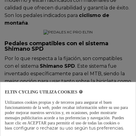
moderno y están fabricados con materiales de
calidad que ofrecen durabilidad y garantía de éxito.
Son los pedales indicados para
ciclismo de
montaña
.
Pedales compatibles con el sistema
Shimano SPD
Por lo que respecta a la fijación, son compatibles
con el sistema
Shimano SPD
. Este sistema fue
inventado específicamente para el MTB, siendo la
mejor opción para usar tanto sobre la bicicleta como
fuera de ella. Permite una amplia variedad de
ELTIN CYCLING UTILIZA COOKIES 🍪
zapatillas y pedales y, a su vez, la cala oculta permite
Utilizamos cookies propias y de terceros para asegurar el buen
caminar con mucha comodidad. Por ello, es ideal
funcionamiento de la web, poder recabar información sobre su uso para
para usar en montaña, donde hay tramos que
poder mejorar nuestros servicios y, en ocasiones, poder mostrarte
mensajes publicitarios acorde a tus preferencias y navegación.
Puedes
alternas pedaleo con zonas muy técnicas donde
hacer clic en ACEPTAR para permitir el uso de todas las cookies o
debes echar pie a tierra e incluso caminar unos
configurar o rechazar su uso según tus preferencias.
bien
metros. En cuanto al pedaleo, este sistema da