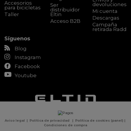
Accesorios
devoluciones
Ser
para bicicletas
distribuidor
Mi cuenta
Taller
Eltin
Descargas
Acceso B2B
Campaña
retirada Radd
Síguenos
Blog
Instagram
Facebook
Youtube
Aviso legal
|
Política de privacidad
|
Política de cookies
(
panel
) |
Condiciones de compra