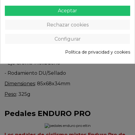
mucha eficiencia, estabilidad y confort, las 3 claves
Aceptar
para dar toda la potencia en montaña. Con estos
pedales,
las calas SPD
vienen incluidas.
Rechazar cookies
Especificaciones técnicas:
Configurar
Construcción
:
Política de privacidad y cookies
- Aluminio extruido y fresado CNC
- Eje Cromo-Molibdeno
- Rodamiento DU/Sellado
Dimensiones
: 85x68x34mm
Peso
: 325g
Pedales ENDURO PRO
Los pedales de ciclismo mixtos Enduro Pro de