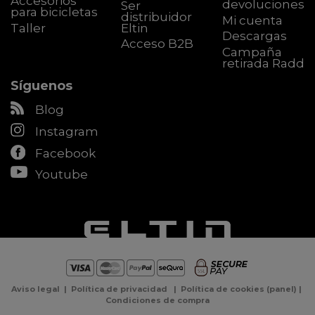
Accesorios
devoluciones
Ser
para bicicletas
distribuidor
Mi cuenta
Taller
Eltin
Descargas
Acceso B2B
Campaña
retirada Radd
Síguenos
Blog
Instagram
Facebook
Youtube
Aviso legal
|
Política de privacidad
|
Política de cookies
(
panel
) |
Condiciones de compra