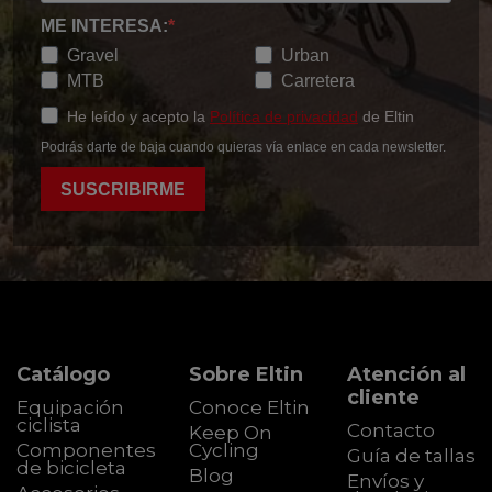
ME INTERESA:
Gravel
Urban
MTB
Carretera
He leído y acepto la
Política de privacidad
de Eltin
Podrás darte de baja cuando quieras vía enlace en cada newsletter.
SUSCRIBIRME
Catálogo
Sobre Eltin
Atención al
cliente
Equipación
Conoce Eltin
ciclista
Contacto
Keep On
Componentes
Cycling
Guía de tallas
de bicicleta
Blog
Envíos y