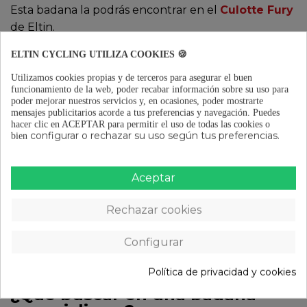
Esta badana la podrás encontrar en el
Culotte Fury
de Eltin.
Si eres un
ciclista con más experiencia
te
ELTIN CYCLING UTILIZA COOKIES 🍪
recomendamos la
Badana Gel 2
con
estructura en
Utilizamos cookies propias y de terceros para asegurar el buen
gel 3D hexagonal
que asegura una mayor
funcionamiento de la web, poder recabar información sobre su uso para
poder mejorar nuestros servicios y, en ocasiones, poder mostrarte
amortiguación y tejido hidroabsorbente que sirve
mensajes publicitarios acorde a tus preferencias y navegación.
Puedes
tanto para mtb como para ciclismo en ruta sobre
hacer clic en ACEPTAR para permitir el uso de todas las cookies o
configurar o rechazar su uso según tus preferencias.
todo en jornadas largas de ciclismo. Esta badana la
bien
podrás encontrar en el
Culotte Inmortal
de Eltin.
Aceptar
Ver
Rechazar cookies
Configurar
Política de privacidad y cookies
¿Qué buscar en una badana