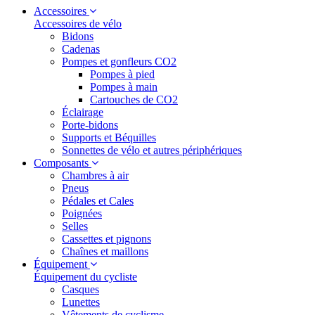
Accessoires
Accessoires de vélo
Bidons
Cadenas
Pompes et gonfleurs CO2
Pompes à pied
Pompes à main
Cartouches de CO2
Éclairage
Porte-bidons
Supports et Béquilles
Sonnettes de vélo et autres périphériques
Composants
Chambres à air
Pneus
Pédales et Cales
Poignées
Selles
Cassettes et pignons
Chaînes et maillons
Équipement
Équipement du cycliste
Casques
Lunettes
Vêtements de cyclisme