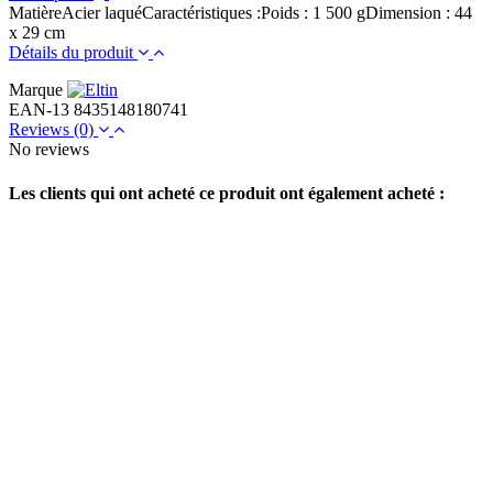
MatièreAcier laquéCaractéristiques :Poids : 1 500 gDimension : 44
x 29 cm
Détails du produit
Marque
EAN-13
8435148180741
Reviews
(0)
No reviews
Les clients qui ont acheté ce produit ont également acheté :