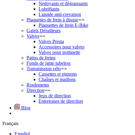
Nettoyants et dégraissants
Lubrifiants
Liquide anti-crevaison
Plaquettes de frein à disque
Plaquettes de frein E-Bike
Galets Dérailleurs
Valves
Valves Presta
Accessoires pour valves
Valves pour trottinette
Patins de freins
Fonds de jante tubeless
Transmission vélo
Cassettes et pignons
Chaînes et maillons
Roulements
Direction
Jeux de direction
Entretoises de direction
Blog
Français
Español