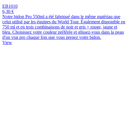
EB1010
6,30 €
Notre bidon Pro 550ml a été fabriqué dans le même matériau que
celui utilisé par les équipes du World Tour. Également disponible en
750 ml et en trois combinaisons de noir et gris + rouge, jaune et
bleu. Choisissez votre couleur préférée et glissez-vous dans la peau
d'un vrai pro chaque fois que vous prenez votre bidon.
View