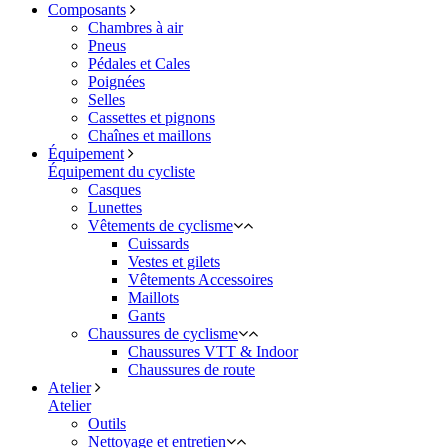
Composants
Chambres à air
Pneus
Pédales et Cales
Poignées
Selles
Cassettes et pignons
Chaînes et maillons
Équipement
Équipement du cycliste
Casques
Lunettes
Vêtements de cyclisme
Cuissards
Vestes et gilets
Vêtements Accessoires
Maillots
Gants
Chaussures de cyclisme
Chaussures VTT & Indoor
Chaussures de route
Atelier
Atelier
Outils
Nettoyage et entretien