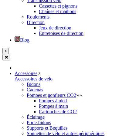
Transmission vélo
Cassettes et pignons
Chaînes et maillons
Roulements
Direction
Jeux de direction
Entretoises de direction
Blog
Accessoires
Accessoires de vélo
Bidons
Cadenas
Pompes et gonfleurs CO2
Pompes à pied
Pompes à main
Cartouches de CO2
Éclairage
Porte-bidons
Supports et Béquilles
Sonnettes de vélo et autres périphériques