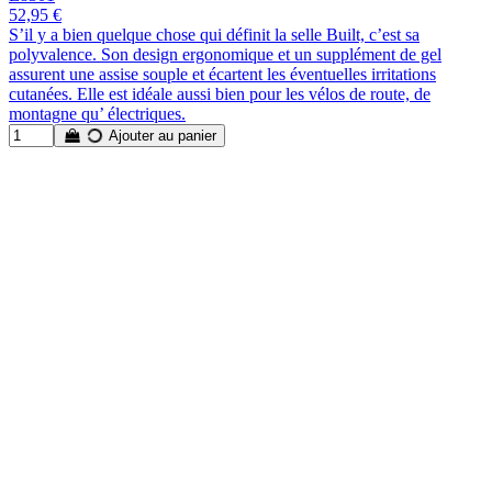
52,95 €
S’il y a bien quelque chose qui définit la selle Built, c’est sa
polyvalence. Son design ergonomique et un supplément de gel
assurent une assise souple et écartent les éventuelles irritations
cutanées. Elle est idéale aussi bien pour les vélos de route, de
montagne qu’ électriques.
Ajouter au panier