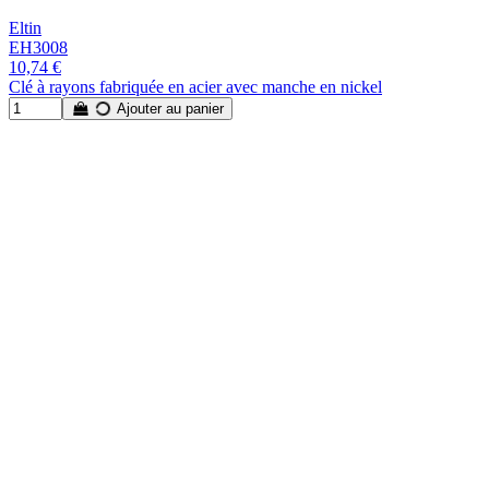
Eltin
EH3008
10,74 €
Clé à rayons fabriquée en acier avec manche en nickel
Ajouter au panier