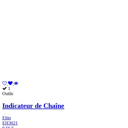
1
Outils
Indicateur de Chaîne
Eltin
EH3021