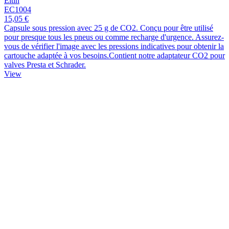
Eltin
EC1004
15,05 €
Capsule sous pression avec 25 g de CO2. Conçu pour être utilisé
pour presque tous les pneus ou comme recharge d'urgence. Assurez-
vous de vérifier l'image avec les pressions indicatives pour obtenir la
cartouche adaptée à vos besoins.Contient notre adaptateur CO2 pour
valves Presta et Schrader.
View