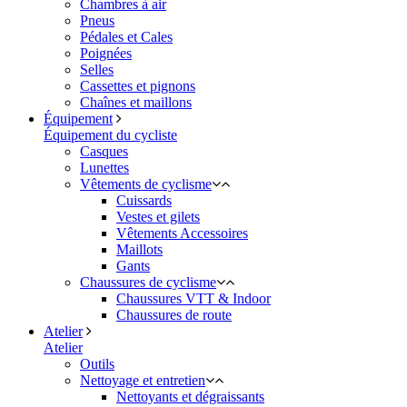
Chambres à air
Pneus
Pédales et Cales
Poignées
Selles
Cassettes et pignons
Chaînes et maillons
Équipement
Équipement du cycliste
Casques
Lunettes
Vêtements de cyclisme
Cuissards
Vestes et gilets
Vêtements Accessoires
Maillots
Gants
Chaussures de cyclisme
Chaussures VTT & Indoor
Chaussures de route
Atelier
Atelier
Outils
Nettoyage et entretien
Nettoyants et dégraissants