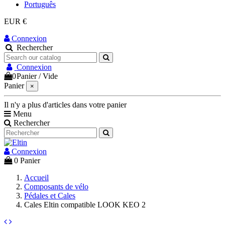
Português
EUR €
Connexion
Rechercher
Connexion
0
Panier
/
Vide
Panier
×
Il n'y a plus d'articles dans votre panier
Menu
Rechercher
Connexion
0
Panier
Accueil
Composants de vélo
Pédales et Cales
Cales Eltin compatible LOOK KEO 2