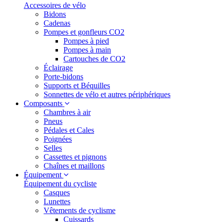
Accessoires de vélo
Bidons
Cadenas
Pompes et gonfleurs CO2
Pompes à pied
Pompes à main
Cartouches de CO2
Éclairage
Porte-bidons
Supports et Béquilles
Sonnettes de vélo et autres périphériques
Composants
Chambres à air
Pneus
Pédales et Cales
Poignées
Selles
Cassettes et pignons
Chaînes et maillons
Équipement
Équipement du cycliste
Casques
Lunettes
Vêtements de cyclisme
Cuissards