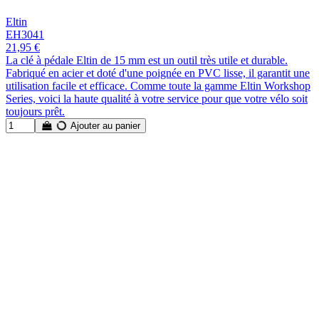
Eltin
EH3041
21,95 €
La clé à pédale Eltin de 15 mm est un outil très utile et durable.
Fabriqué en acier et doté d'une poignée en PVC lisse, il garantit une
utilisation facile et efficace. Comme toute la gamme Eltin Workshop
Series, voici la haute qualité à votre service pour que votre vélo soit
toujours prêt.
Ajouter au panier