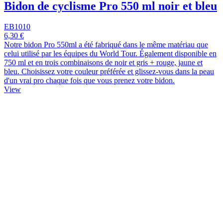
Bidon de cyclisme Pro 550 ml noir et bleu
EB1010
6,30 €
Notre bidon Pro 550ml a été fabriqué dans le même matériau que
celui utilisé par les équipes du World Tour. Également disponible en
750 ml et en trois combinaisons de noir et gris + rouge, jaune et
bleu. Choisissez votre couleur préférée et glissez-vous dans la peau
d'un vrai pro chaque fois que vous prenez votre bidon.
View