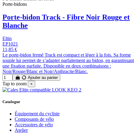
Porte-bidons
Porte-bidon Track - Fibre Noir Rouge et
Blanche
Eltin
EP1021
11,85 €
Le porte-bidon fermé Track est compact et léger à la fois. Sa forme
souple lui permet de s’adapter parfaitement au bidon, en garantissant
une fixation parfaite. Disponible en deux combinaisons :
Noir/Rouge/Blanc et Noir/Anthracite/Blanc.
Ajouter au panier
Tap to zoom
×
Catalogue
Équipement du cycliste
Composants de vélo
Accessoires de vélo
Atelier