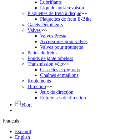
Lubrifiants
Liquide anti-crevaison
Plaquettes de frein à disque
Plaquettes de frein E-Bike
Galets Dérailleurs
Valves
Valves Presta
Accessoires pour valves
Valves pour trottinette
Patins de freins
Fonds de jante tubeless
Transmission vélo
Cassettes et pignons
Chaînes et maillons
Roulements
Direction
Jeux de direction
Entretoises de direction
Blog
Français
Español
English