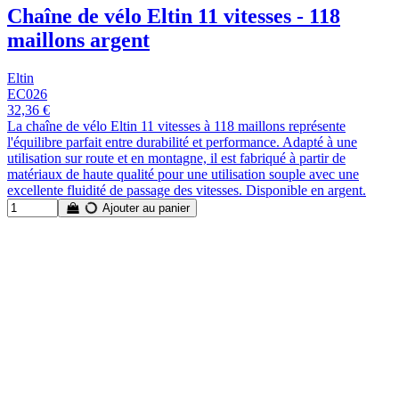
Chaîne de vélo Eltin 11 vitesses - 118
maillons argent
Eltin
EC026
32,36 €
La chaîne de vélo Eltin 11 vitesses à 118 maillons représente
l'équilibre parfait entre durabilité et performance. Adapté à une
utilisation sur route et en montagne, il est fabriqué à partir de
matériaux de haute qualité pour une utilisation souple avec une
excellente fluidité de passage des vitesses. Disponible en argent.
Ajouter au panier