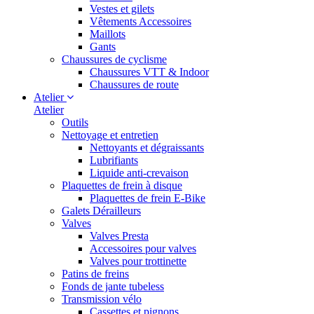
Vestes et gilets
Vêtements Accessoires
Maillots
Gants
Chaussures de cyclisme
Chaussures VTT & Indoor
Chaussures de route
Atelier
Atelier
Outils
Nettoyage et entretien
Nettoyants et dégraissants
Lubrifiants
Liquide anti-crevaison
Plaquettes de frein à disque
Plaquettes de frein E-Bike
Galets Dérailleurs
Valves
Valves Presta
Accessoires pour valves
Valves pour trottinette
Patins de freins
Fonds de jante tubeless
Transmission vélo
Cassettes et pignons