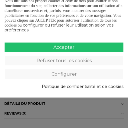
Nous utilisons nos propres cookies et ceux de tiers pour assurer le bon
fonctionnement du site, collecter des informations sur son utilisation afin
d'améliorer nos services et, parfois, vous montrer des messages
Livraison gratuite à partir de 29 €
publicitaires en fonction de vos préférences et de votre navigation.
Vous
pouvez cliquer sur ACCEPTER pour autoriser l'utilisation de tous les
configurer ou refuser leur utilisation selon vos
cookies ou
préférences.
Retours gratuits (15 jours)
Accepter
Paiement en plusieurs fois à partir de 29 €
Refuser tous les cookies
Configurer
DESCRIPTION
Politique de confidentialité et de cookies
Dimensions : 10mm (Ø int.) x 26m (Ø ext.) x 8mm (largeur)Poids:
19gUtilisé pour :- Moyeux vélo (Route ou VTT)
DÉTAILS DU PRODUIT
REVIEWS
(0)