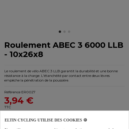
Roulement ABEC 3 6000 LLB
- 10x26x8
Le roulement de vélo ABEC 3 LLB garantit la durabilité et une bonne
résistance à la charge. L'étanchéité par contact entre deux lèvres
empêche la pénétration de la poussière.
Référence
ER0027
3,94 €
TTC
ELTIN CYCLING UTILISE DES COOKIES 🍪