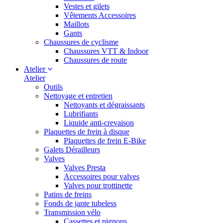
Vestes et gilets
Vêtements Accessoires
Maillots
Gants
Chaussures de cyclisme
Chaussures VTT & Indoor
Chaussures de route
Atelier
Atelier
Outils
Nettoyage et entretien
Nettoyants et dégraissants
Lubrifiants
Liquide anti-crevaison
Plaquettes de frein à disque
Plaquettes de frein E-Bike
Galets Dérailleurs
Valves
Valves Presta
Accessoires pour valves
Valves pour trottinette
Patins de freins
Fonds de jante tubeless
Transmission vélo
Cassettes et pignons