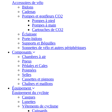
Accessoires de vélo
Bidons
Cadenas
Pompes et gonfleurs CO2
Pompes à pied
Pompes à main
Cartouches de CO2
Éclairage
Porte-bidons
Supports et Béquilles
Sonnettes de vélo et autres périphériques
Composants
Chambres à air
Pneus
Pédales et Cales
Poignées
Selles
Cassettes et pignons
Chaînes et maillons
Équipement
Équipement du cycliste
Casques
Lunettes
Vêtements de cyclisme
Cuissards