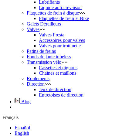
Lubrifiants
Liquide anti-crevaison
Plaquettes de frein à disque
Plaquettes de frein E-Bike
Galets Dérailleurs
Valves
Valves Presta
Accessoires pour valves
Valves pour trottinette
Patins de freins
Fonds de jante tubeless
Transmission vélo
Cassettes et pignons
Chaînes et maillons
Roulements
Direction
Jeux de direction
Entretoises de direction
Blog
Français
Español
English