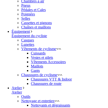
Chambres à air
Pneus
Pédales et Cales
Poignées
Selles
Cassettes et pignons
Chaînes et maillons
Équipement
Équipement du cycliste
Casques
Lunettes
Vêtements de cyclisme
Cuissards
Vestes et gilets
Vêtements Accessoires
Maillots
Gants
Chaussures de cyclisme
Chaussures VTT & Indoor
Chaussures de route
Atelier
Atelier
Outils
Nettoyage et entretien
Nettoyants et dégraissants