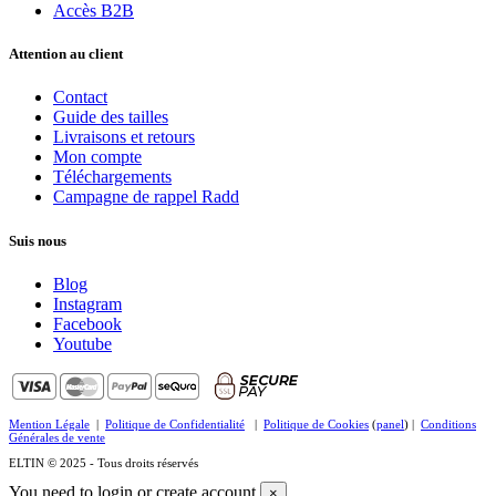
Accès B2B
Attention au client
Contact
Guide des tailles
Livraisons et retours
Mon compte
Téléchargements
Campagne de rappel Radd
Suis nous
Blog
Instagram
Facebook
Youtube
Mention Légale
|
Politique de Confidentialité
|
Politique de Cookies
(
panel
) |
Conditions
Générales de vente
ELTIN © 2025 - Tous droits réservés
You need to login or create account
×