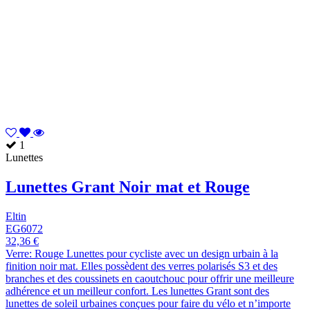
1
Lunettes
Lunettes Grant Noir mat et Rouge
Eltin
EG6072
32,36 €
Verre: Rouge Lunettes pour cycliste avec un design urbain à la
finition noir mat. Elles possèdent des verres polarisés S3 et des
branches et des coussinets en caoutchouc pour offrir une meilleure
adhérence et un meilleur confort. Les lunettes Grant sont des
lunettes de soleil urbaines conçues pour faire du vélo et n’importe