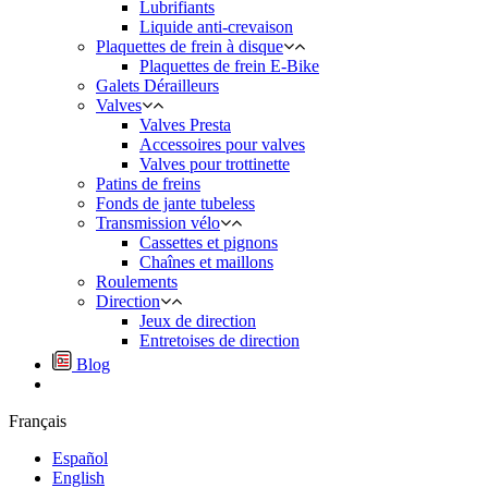
Lubrifiants
Liquide anti-crevaison
Plaquettes de frein à disque
Plaquettes de frein E-Bike
Galets Dérailleurs
Valves
Valves Presta
Accessoires pour valves
Valves pour trottinette
Patins de freins
Fonds de jante tubeless
Transmission vélo
Cassettes et pignons
Chaînes et maillons
Roulements
Direction
Jeux de direction
Entretoises de direction
Blog
Français
Español
English