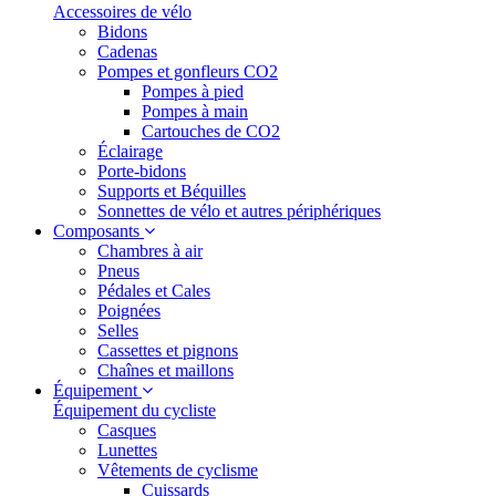
Accessoires de vélo
Bidons
Cadenas
Pompes et gonfleurs CO2
Pompes à pied
Pompes à main
Cartouches de CO2
Éclairage
Porte-bidons
Supports et Béquilles
Sonnettes de vélo et autres périphériques
Composants
Chambres à air
Pneus
Pédales et Cales
Poignées
Selles
Cassettes et pignons
Chaînes et maillons
Équipement
Équipement du cycliste
Casques
Lunettes
Vêtements de cyclisme
Cuissards