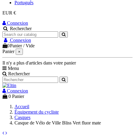
Português
EUR €
Connexion
Rechercher
Connexion
0
Panier
/
Vide
Panier
×
Il n'y a plus d'articles dans votre panier
Menu
Rechercher
Connexion
0
Panier
Accueil
Équipement du cycliste
Casques
Casque de Vélo de Ville Bliss Vert fluor mate