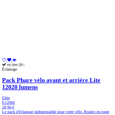
es::|en::|fr::
Éclairage
Pack Phare vèlo avant et arrière Lite
12020 lumens
Eltin
E12060
28,96 €
Le pack d'éclairage indispensable pour votre vélo. Roulez en toute