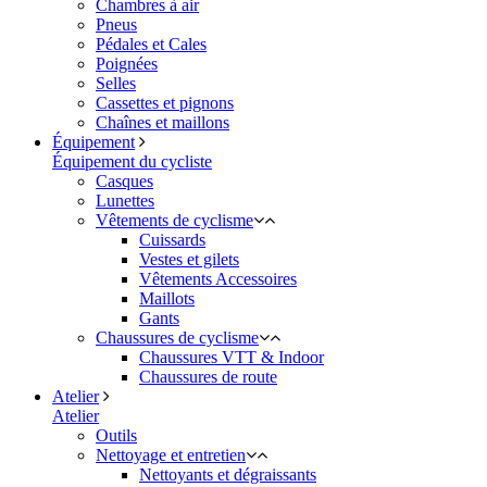
Chambres à air
Pneus
Pédales et Cales
Poignées
Selles
Cassettes et pignons
Chaînes et maillons
Équipement
Équipement du cycliste
Casques
Lunettes
Vêtements de cyclisme
Cuissards
Vestes et gilets
Vêtements Accessoires
Maillots
Gants
Chaussures de cyclisme
Chaussures VTT & Indoor
Chaussures de route
Atelier
Atelier
Outils
Nettoyage et entretien
Nettoyants et dégraissants