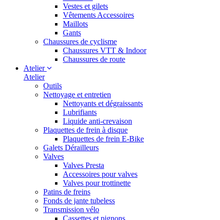
Vestes et gilets
Vêtements Accessoires
Maillots
Gants
Chaussures de cyclisme
Chaussures VTT & Indoor
Chaussures de route
Atelier
Atelier
Outils
Nettoyage et entretien
Nettoyants et dégraissants
Lubrifiants
Liquide anti-crevaison
Plaquettes de frein à disque
Plaquettes de frein E-Bike
Galets Dérailleurs
Valves
Valves Presta
Accessoires pour valves
Valves pour trottinette
Patins de freins
Fonds de jante tubeless
Transmission vélo
Cassettes et pignons