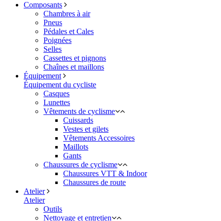
Composants
Chambres à air
Pneus
Pédales et Cales
Poignées
Selles
Cassettes et pignons
Chaînes et maillons
Équipement
Équipement du cycliste
Casques
Lunettes
Vêtements de cyclisme
Cuissards
Vestes et gilets
Vêtements Accessoires
Maillots
Gants
Chaussures de cyclisme
Chaussures VTT & Indoor
Chaussures de route
Atelier
Atelier
Outils
Nettoyage et entretien