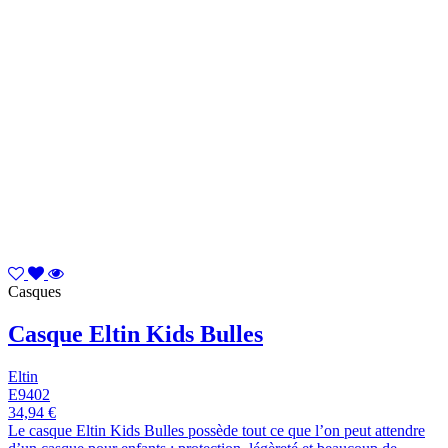
Casques
Casque Eltin Kids Bulles
Eltin
E9402
34,94 €
Le casque Eltin Kids Bulles possède tout ce que l’on peut attendre