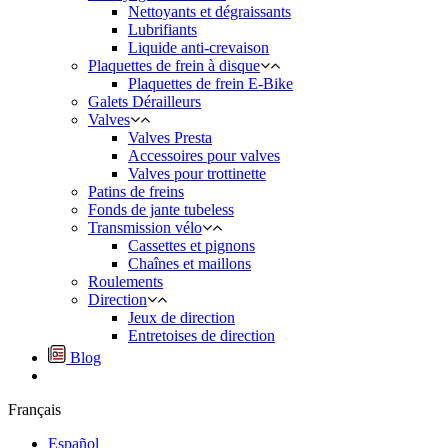
Nettoyants et dégraissants
Lubrifiants
Liquide anti-crevaison
Plaquettes de frein à disque
Plaquettes de frein E-Bike
Galets Dérailleurs
Valves
Valves Presta
Accessoires pour valves
Valves pour trottinette
Patins de freins
Fonds de jante tubeless
Transmission vélo
Cassettes et pignons
Chaînes et maillons
Roulements
Direction
Jeux de direction
Entretoises de direction
Blog
Français
Español