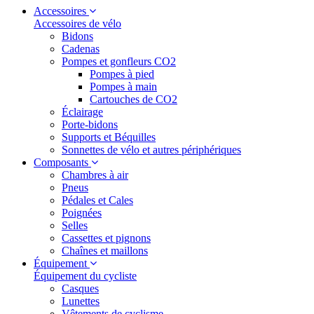
Accessoires
Accessoires de vélo
Bidons
Cadenas
Pompes et gonfleurs CO2
Pompes à pied
Pompes à main
Cartouches de CO2
Éclairage
Porte-bidons
Supports et Béquilles
Sonnettes de vélo et autres périphériques
Composants
Chambres à air
Pneus
Pédales et Cales
Poignées
Selles
Cassettes et pignons
Chaînes et maillons
Équipement
Équipement du cycliste
Casques
Lunettes
Vêtements de cyclisme