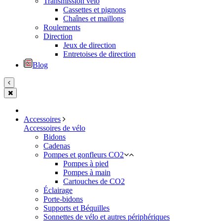
Transmission vélo
Cassettes et pignons
Chaînes et maillons
Roulements
Direction
Jeux de direction
Entretoises de direction
Blog
Accessoires
Accessoires de vélo
Bidons
Cadenas
Pompes et gonfleurs CO2
Pompes à pied
Pompes à main
Cartouches de CO2
Éclairage
Porte-bidons
Supports et Béquilles
Sonnettes de vélo et autres périphériques