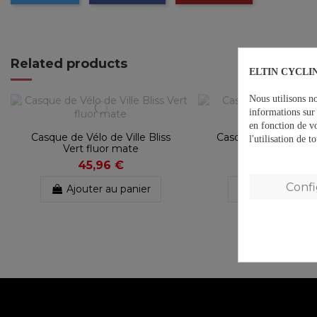
Related products
ELTIN CYCLIN
Nous utilisons no
informations sur 
en fonction de v
Casque de Vélo de Ville Bliss
Casque VTT Hey! No
l'utilisation de 
Vert fluor mate
Blanc
45,96 €
80,45 €
Conf
Ajouter au panier
Ajouter au p