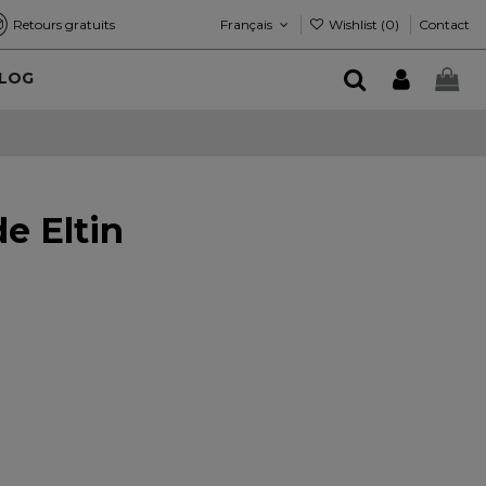
Français
Wishlist (
0
)
Retours gratuits
Contact
LOG
e Eltin