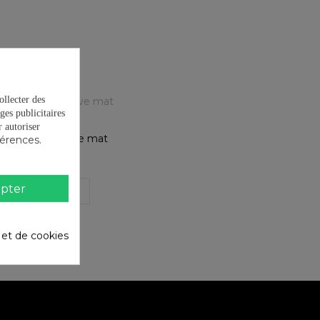
ollecter des
ges publicitaires
autoriser
T Hey! Vert olive mat
férences.
et Noir
80,45 €
pter
jouter au panier
é et de cookies