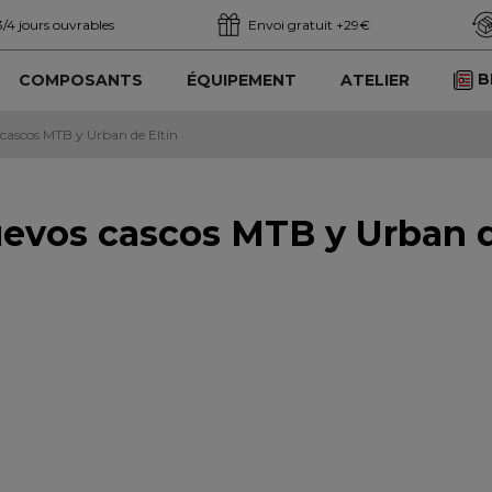
3/4 jours ouvrables
Envoi gratuit +29€
B
COMPOSANTS
ÉQUIPEMENT
ATELIER
s cascos MTB y Urban de Eltin
nuevos cascos MTB y Urban d