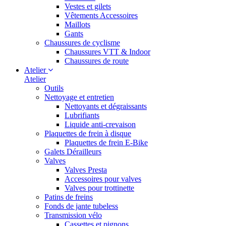
Vestes et gilets
Vêtements Accessoires
Maillots
Gants
Chaussures de cyclisme
Chaussures VTT & Indoor
Chaussures de route
Atelier
Atelier
Outils
Nettoyage et entretien
Nettoyants et dégraissants
Lubrifiants
Liquide anti-crevaison
Plaquettes de frein à disque
Plaquettes de frein E-Bike
Galets Dérailleurs
Valves
Valves Presta
Accessoires pour valves
Valves pour trottinette
Patins de freins
Fonds de jante tubeless
Transmission vélo
Cassettes et pignons