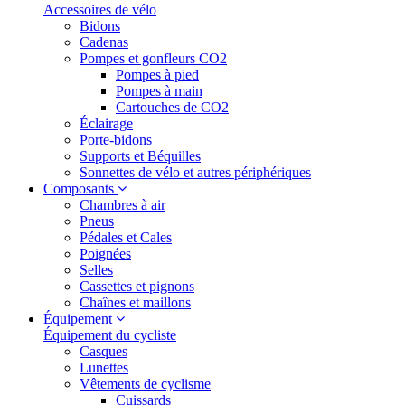
Accessoires de vélo
Bidons
Cadenas
Pompes et gonfleurs CO2
Pompes à pied
Pompes à main
Cartouches de CO2
Éclairage
Porte-bidons
Supports et Béquilles
Sonnettes de vélo et autres périphériques
Composants
Chambres à air
Pneus
Pédales et Cales
Poignées
Selles
Cassettes et pignons
Chaînes et maillons
Équipement
Équipement du cycliste
Casques
Lunettes
Vêtements de cyclisme
Cuissards