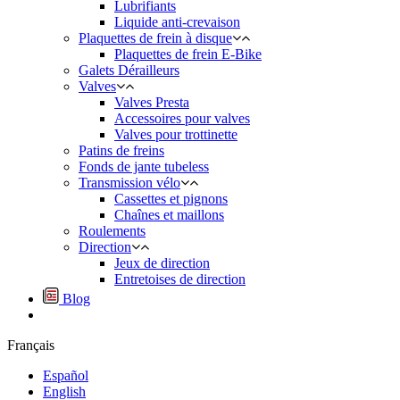
Lubrifiants
Liquide anti-crevaison
Plaquettes de frein à disque
Plaquettes de frein E-Bike
Galets Dérailleurs
Valves
Valves Presta
Accessoires pour valves
Valves pour trottinette
Patins de freins
Fonds de jante tubeless
Transmission vélo
Cassettes et pignons
Chaînes et maillons
Roulements
Direction
Jeux de direction
Entretoises de direction
Blog
Français
Español
English