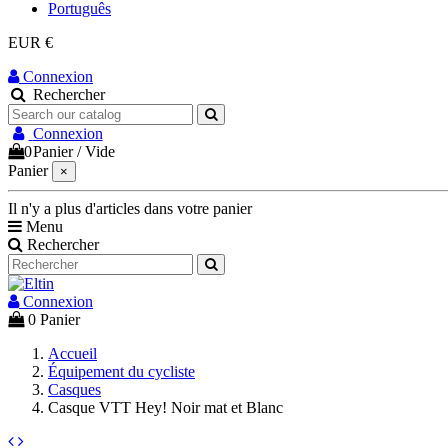
Português
EUR €
Connexion
Rechercher
Connexion
0
Panier
/
Vide
Panier
×
Il n'y a plus d'articles dans votre panier
Menu
Rechercher
Connexion
0
Panier
Accueil
Équipement du cycliste
Casques
Casque VTT Hey! Noir mat et Blanc