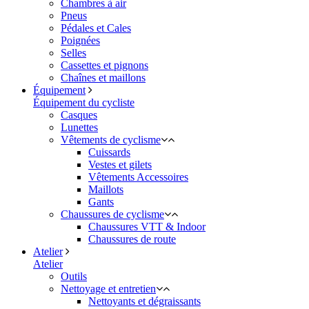
Chambres à air
Pneus
Pédales et Cales
Poignées
Selles
Cassettes et pignons
Chaînes et maillons
Équipement
Équipement du cycliste
Casques
Lunettes
Vêtements de cyclisme
Cuissards
Vestes et gilets
Vêtements Accessoires
Maillots
Gants
Chaussures de cyclisme
Chaussures VTT & Indoor
Chaussures de route
Atelier
Atelier
Outils
Nettoyage et entretien
Nettoyants et dégraissants