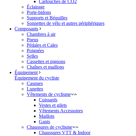
Cartouches de CO2
Éclairage
Porte-bidons
Supports et Béquilles
Sonnettes de vélo et autres périphériques
Composants
Chambres à air
Pneus
Pédales et Cales
Poignées
Selles
Cassettes et pignons
Chaînes et maillons
Équipement
Équipement du cycliste
Casques
Lunettes
Vêtements de cyclisme
Cuissards
Vestes et gilets
Vêtements Accessoires
Maillots
Gants
Chaussures de cyclisme
Chaussures VTT & Indoor