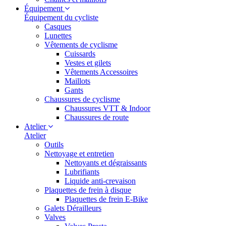
Équipement
Équipement du cycliste
Casques
Lunettes
Vêtements de cyclisme
Cuissards
Vestes et gilets
Vêtements Accessoires
Maillots
Gants
Chaussures de cyclisme
Chaussures VTT & Indoor
Chaussures de route
Atelier
Atelier
Outils
Nettoyage et entretien
Nettoyants et dégraissants
Lubrifiants
Liquide anti-crevaison
Plaquettes de frein à disque
Plaquettes de frein E-Bike
Galets Dérailleurs
Valves