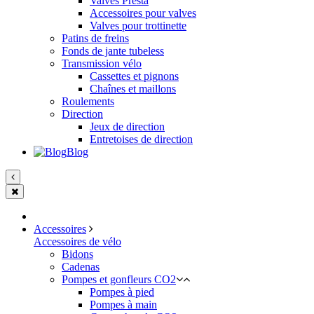
Valves Presta
Accessoires pour valves
Valves pour trottinette
Patins de freins
Fonds de jante tubeless
Transmission vélo
Cassettes et pignons
Chaînes et maillons
Roulements
Direction
Jeux de direction
Entretoises de direction
Blog
Accessoires
Accessoires de vélo
Bidons
Cadenas
Pompes et gonfleurs CO2
Pompes à pied
Pompes à main