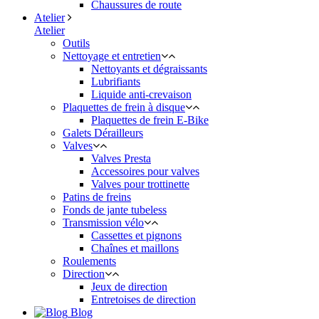
Chaussures de route
Atelier
Atelier
Outils
Nettoyage et entretien
Nettoyants et dégraissants
Lubrifiants
Liquide anti-crevaison
Plaquettes de frein à disque
Plaquettes de frein E-Bike
Galets Dérailleurs
Valves
Valves Presta
Accessoires pour valves
Valves pour trottinette
Patins de freins
Fonds de jante tubeless
Transmission vélo
Cassettes et pignons
Chaînes et maillons
Roulements
Direction
Jeux de direction
Entretoises de direction
Blog