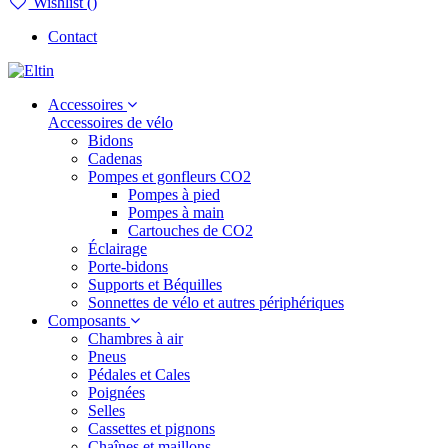
Wishlist (
)
Contact
Accessoires
Accessoires de vélo
Bidons
Cadenas
Pompes et gonfleurs CO2
Pompes à pied
Pompes à main
Cartouches de CO2
Éclairage
Porte-bidons
Supports et Béquilles
Sonnettes de vélo et autres périphériques
Composants
Chambres à air
Pneus
Pédales et Cales
Poignées
Selles
Cassettes et pignons
Chaînes et maillons