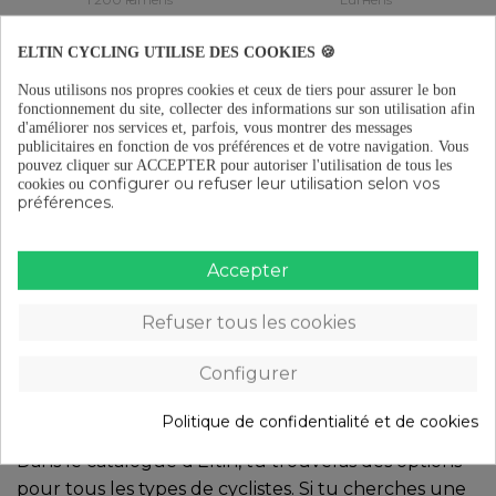
Phare avant vélo aventure
Phare vèlo avant Focus 350
Eltin 1 200 lumens
Lumens
ELTIN CYCLING UTILISE DES COOKIES 🍪
44,95 €
18,95 €
Nous utilisons nos propres cookies et ceux de tiers pour assurer le bon
Ajouter au panier
Ajouter au panier
fonctionnement du site, collecter des informations sur son utilisation afin
d'améliorer nos services et, parfois, vous montrer des messages
publicitaires en fonction de vos préférences et de votre navigation.
Vous
Éclairages arrière
pouvez cliquer sur ACCEPTER pour autoriser l'utilisation de tous les
configurer ou refuser leur utilisation selon vos
cookies ou
préférences.
Quand tu pédales au coucher du soleil ou à la
tombée de la nuit, il ne suffit pas de voir la route : tu
Accepter
dois aussi t’assurer que les autres te voient. La
lumière arrière
est essentielle pour garantir ta
Refuser tous les cookies
visibilité à une distance sécuritaire, surtout face au
trafic qui approche par derrière. Et il ne s’agit pas
Configurer
seulement d’avoir n’importe quelle lumière, mais de
choisir celle qui s’adapte à tes trajets et conditions.
Politique de confidentialité et de cookies
Dans le catalogue d’Eltin, tu trouveras des options
pour tous les types de cyclistes. Si tu cherches une