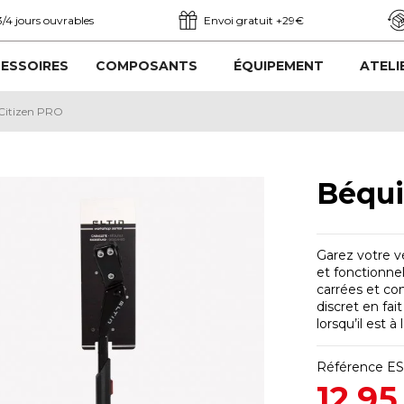
3/4 jours ouvrables
Envoi gratuit +29€
ESSOIRES
COMPOSANTS
ÉQUIPEMENT
ATELI
 Citizen PRO
Béqui
Garez votre vé
et fonctionnel
carrées et co
discret en fai
lorsqu’il est à l
Référence
ES
12,95