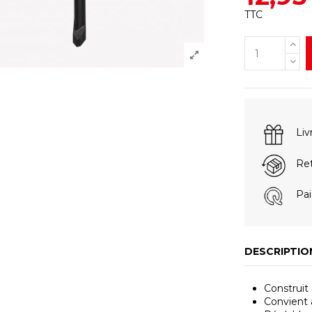
TTC
Liv
Ret
Pai
DESCRIPTIO
Construit
Convient 