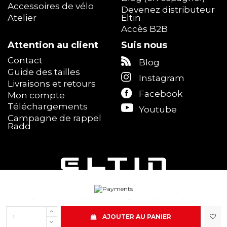
Accessoires de vélo
Devenez distributeur
Atelier
Eltin
Accès B2B
Attention au client
Suis nous
Contact
Blog
Guide des tailles
Instagram
Livraisons et retours
Facebook
Mon compte
Téléchargements
Youtube
Campagne de rappel
Radd
Mention Légale
|
Politique de Confidentialité
|
Politique de
Cookies
(
panel
) |
Conditions Générales de vente
AJOUTER AU PANIER
ELTIN © 2025 - Tous droits réservés