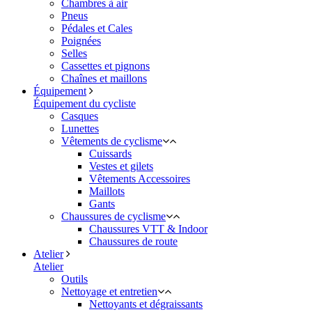
Chambres à air
Pneus
Pédales et Cales
Poignées
Selles
Cassettes et pignons
Chaînes et maillons
Équipement
Équipement du cycliste
Casques
Lunettes
Vêtements de cyclisme
Cuissards
Vestes et gilets
Vêtements Accessoires
Maillots
Gants
Chaussures de cyclisme
Chaussures VTT & Indoor
Chaussures de route
Atelier
Atelier
Outils
Nettoyage et entretien
Nettoyants et dégraissants