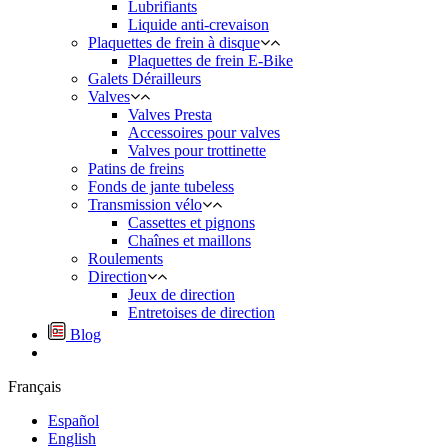
Lubrifiants
Liquide anti-crevaison
Plaquettes de frein à disque
Plaquettes de frein E-Bike
Galets Dérailleurs
Valves
Valves Presta
Accessoires pour valves
Valves pour trottinette
Patins de freins
Fonds de jante tubeless
Transmission vélo
Cassettes et pignons
Chaînes et maillons
Roulements
Direction
Jeux de direction
Entretoises de direction
Blog
Français
Español
English