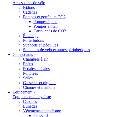
Accessoires de vélo
Bidons
Cadenas
Pompes et gonfleurs CO2
Pompes à pied
Pompes à main
Cartouches de CO2
Éclairage
Porte-bidons
Supports et Béquilles
Sonnettes de vélo et autres périphériques
Composants
Chambres à air
Pneus
Pédales et Cales
Poignées
Selles
Cassettes et pignons
Chaînes et maillons
Équipement
Équipement du cycliste
Casques
Lunettes
Vêtements de cyclisme
Cuissards