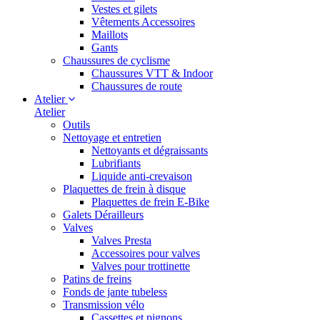
Vestes et gilets
Vêtements Accessoires
Maillots
Gants
Chaussures de cyclisme
Chaussures VTT & Indoor
Chaussures de route
Atelier
Atelier
Outils
Nettoyage et entretien
Nettoyants et dégraissants
Lubrifiants
Liquide anti-crevaison
Plaquettes de frein à disque
Plaquettes de frein E-Bike
Galets Dérailleurs
Valves
Valves Presta
Accessoires pour valves
Valves pour trottinette
Patins de freins
Fonds de jante tubeless
Transmission vélo
Cassettes et pignons