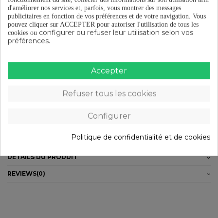
d'améliorer nos services et, parfois, vous montrer des messages
publicitaires en fonction de vos préférences et de votre navigation.
Vous
Livraison gratuite à partir de 29 €
pouvez cliquer sur ACCEPTER pour autoriser l'utilisation de tous les
configurer ou refuser leur utilisation selon vos
cookies ou
préférences.
Retours gratuits (15 jours)
Accepter
Paiement en plusieurs fois à partir de 29 €
Refuser tous les cookies
DESCRIPTION
Configurer
Dimensions : 20mm (Ø int.) x 32m (Ø ext.) x 7mm (largeur)Poids:
Politique de confidentialité et de cookies
18gUtilisé pour :- Moyeux vélo (Route ou VTT)- Boitier de pédalier
DÉTAILS DU PRODUIT
REVIEWS
(0)