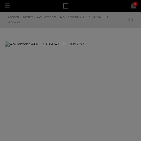
0
Accueil
Atelier
Roulements
Roulement ABEC 5 61804 LLB -
20x32x7