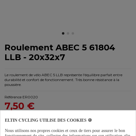
Roulement ABEC 5 61804
LLB - 20x32x7
Le roulement de vélo ABEC 5 LLB représente l'équilibre parfait entre
durabilité et confort de fonctionnement. Très bonne résistance à la
poussière.
Référence
ER0020
7,50 €
TTC
ELTIN CYCLING UTILISE DES COOKIES 🍪
Nous utilisons nos propres cookies et ceux de tiers pour assurer le bon
fonctionnement du site, collecter des informations sur son utilisation afin