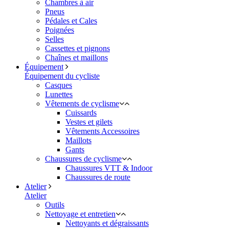
Chambres à air
Pneus
Pédales et Cales
Poignées
Selles
Cassettes et pignons
Chaînes et maillons
Équipement
Équipement du cycliste
Casques
Lunettes
Vêtements de cyclisme
Cuissards
Vestes et gilets
Vêtements Accessoires
Maillots
Gants
Chaussures de cyclisme
Chaussures VTT & Indoor
Chaussures de route
Atelier
Atelier
Outils
Nettoyage et entretien
Nettoyants et dégraissants