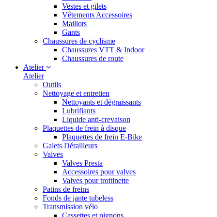
Vestes et gilets
Vêtements Accessoires
Maillots
Gants
Chaussures de cyclisme
Chaussures VTT & Indoor
Chaussures de route
Atelier
Atelier
Outils
Nettoyage et entretien
Nettoyants et dégraissants
Lubrifiants
Liquide anti-crevaison
Plaquettes de frein à disque
Plaquettes de frein E-Bike
Galets Dérailleurs
Valves
Valves Presta
Accessoires pour valves
Valves pour trottinette
Patins de freins
Fonds de jante tubeless
Transmission vélo
Cassettes et pignons