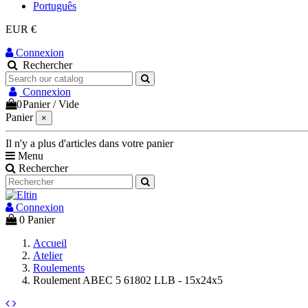
Português
EUR €
Connexion
Rechercher
Connexion
0
Panier
/
Vide
Panier
×
Il n'y a plus d'articles dans votre panier
Menu
Rechercher
Connexion
0
Panier
Accueil
Atelier
Roulements
Roulement ABEC 5 61802 LLB - 15x24x5