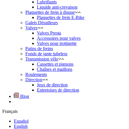
Lubrifiants
Liquide anti-crevaison
Plaquettes de frein à disque
Plaquettes de frein E-Bike
Galets Dérailleurs
Valves
Valves Presta
Accessoires pour valves
Valves pour trottinette
Patins de freins
Fonds de jante tubeless
Transmission vélo
Cassettes et pignons
Chaînes et maillons
Roulements
Direction
Jeux de direction
Entretoises de direction
Blog
Français
Español
English