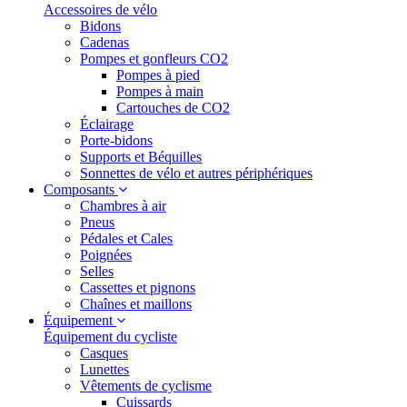
Accessoires de vélo
Bidons
Cadenas
Pompes et gonfleurs CO2
Pompes à pied
Pompes à main
Cartouches de CO2
Éclairage
Porte-bidons
Supports et Béquilles
Sonnettes de vélo et autres périphériques
Composants
Chambres à air
Pneus
Pédales et Cales
Poignées
Selles
Cassettes et pignons
Chaînes et maillons
Équipement
Équipement du cycliste
Casques
Lunettes
Vêtements de cyclisme
Cuissards