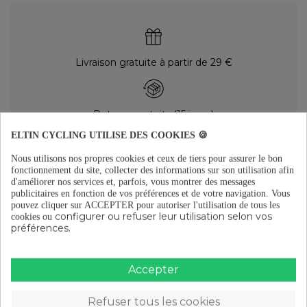
Livraison gratuite à partir de 29 €
Retours gratuits (15 jours)
ELTIN CYCLING UTILISE DES COOKIES 🍪
Nous utilisons nos propres cookies et ceux de tiers pour assurer le bon
Paiement en plusieurs fois à partir de 29 €
fonctionnement du site, collecter des informations sur son utilisation afin
d'améliorer nos services et, parfois, vous montrer des messages
publicitaires en fonction de vos préférences et de votre navigation.
Vous
pouvez cliquer sur ACCEPTER pour autoriser l'utilisation de tous les
DESCRIPTION
configurer ou refuser leur utilisation selon vos
cookies ou
préférences.
Dimensions : 17mm (Ø int.) x 30mm (Ø ext.) x 7mm (largeur)Poids:
18gUtilisé pour :- Applications pivotantes (bras oscillants)
Accepter
DÉTAILS DU PRODUIT
REVIEWS
(0)
Refuser tous les cookies