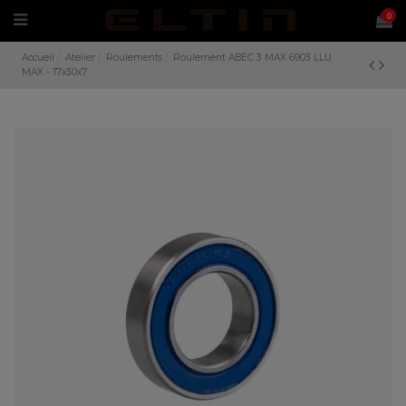
0
Accueil
Atelier
Roulements
Roulement ABEC 3 MAX 6903 LLU
MAX - 17x30x7