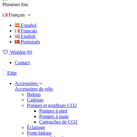
Plusieurs fois
Français
Español
Français
English
Português
Wishlist (
0
)
Contact
Accessoires
Accessoires de vélo
Bidons
Cadenas
Pompes et gonfleurs CO2
Pompes à pied
Pompes à main
Cartouches de CO2
Éclairage
Porte-bidons