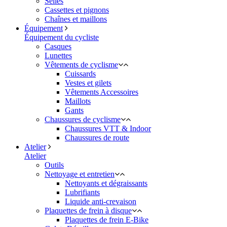
Selles
Cassettes et pignons
Chaînes et maillons
Équipement
Équipement du cycliste
Casques
Lunettes
Vêtements de cyclisme
Cuissards
Vestes et gilets
Vêtements Accessoires
Maillots
Gants
Chaussures de cyclisme
Chaussures VTT & Indoor
Chaussures de route
Atelier
Atelier
Outils
Nettoyage et entretien
Nettoyants et dégraissants
Lubrifiants
Liquide anti-crevaison
Plaquettes de frein à disque
Plaquettes de frein E-Bike