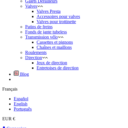
Galets Dérailleurs
Valves
Valves Presta
Accessoires pour valves
Valves pour trottinette
Patins de freins
Fonds de jante tubeless
Transmission vélo
Cassettes et pignons
Chaînes et maillons
Roulements
Direction
Jeux de direction
Entretoises de direction
Blog
Français
Español
English
Português
EUR €