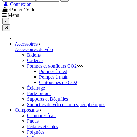
Connexion
0
Panier
/
Vide
Menu
Accessoires
Accessoires de vélo
Bidons
Cadenas
Pompes et gonfleurs CO2
Pompes à pied
Pompes à main
Cartouches de CO2
Éclairage
Porte-bidons
Supports et Béquilles
Sonnettes de vélo et autres périphériques
Composants
Chambres à air
Pneus
Pédales et Cales
Poignées