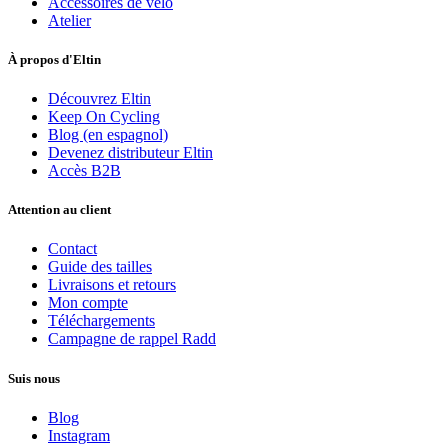
Accessoires de vélo
Atelier
À propos d'Eltin
Découvrez Eltin
Keep On Cycling
Blog (en espagnol)
Devenez distributeur Eltin
Accès B2B
Attention au client
Contact
Guide des tailles
Livraisons et retours
Mon compte
Téléchargements
Campagne de rappel Radd
Suis nous
Blog
Instagram