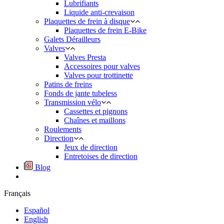
Lubrifiants
Liquide anti-crevaison
Plaquettes de frein à disque
Plaquettes de frein E-Bike
Galets Dérailleurs
Valves
Valves Presta
Accessoires pour valves
Valves pour trottinette
Patins de freins
Fonds de jante tubeless
Transmission vélo
Cassettes et pignons
Chaînes et maillons
Roulements
Direction
Jeux de direction
Entretoises de direction
Blog
Français
Español
English