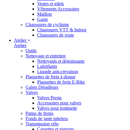
Vestes et gilets
Vêtements Accessoires
Maillots
Gants
Chaussures de cyclisme
Chaussures VTT & Indoor
Chaussures de route
Atelier
Atelier
Outils
Nettoyage et entretien
Nettoyants et dégraissants
Lubrifiants
Liquide anti-crevaison
Plaquettes de frein à disque
Plaquettes de frein E-Bike
Galets Dérailleurs
Valves
Valves Presta
Accessoires pour valves
Valves pour trottinette
Patins de freins
Fonds de jante tubeless
Transmission vélo
Cassettes et pignons