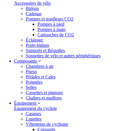
Accessoires de vélo
Bidons
Cadenas
Pompes et gonfleurs CO2
Pompes à pied
Pompes à main
Cartouches de CO2
Éclairage
Porte-bidons
Supports et Béquilles
Sonnettes de vélo et autres périphériques
Composants
Chambres à air
Pneus
Pédales et Cales
Poignées
Selles
Cassettes et pignons
Chaînes et maillons
Équipement
Équipement du cycliste
Casques
Lunettes
Vêtements de cyclisme
Cuissards