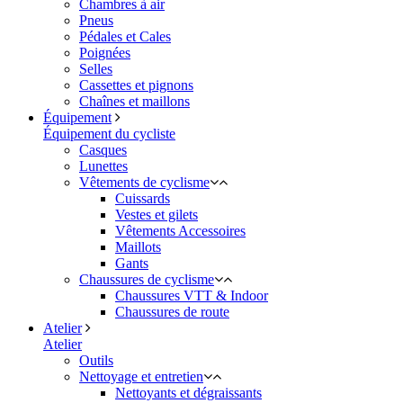
Chambres à air
Pneus
Pédales et Cales
Poignées
Selles
Cassettes et pignons
Chaînes et maillons
Équipement
Équipement du cycliste
Casques
Lunettes
Vêtements de cyclisme
Cuissards
Vestes et gilets
Vêtements Accessoires
Maillots
Gants
Chaussures de cyclisme
Chaussures VTT & Indoor
Chaussures de route
Atelier
Atelier
Outils
Nettoyage et entretien
Nettoyants et dégraissants