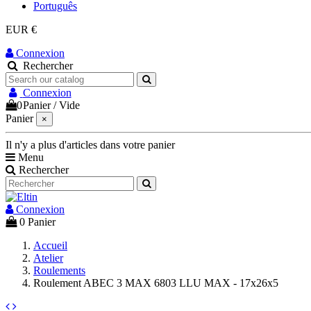
Português
EUR €
Connexion
Rechercher
Connexion
0
Panier
/
Vide
Panier
×
Il n'y a plus d'articles dans votre panier
Menu
Rechercher
Connexion
0
Panier
Accueil
Atelier
Roulements
Roulement ABEC 3 MAX 6803 LLU MAX - 17x26x5