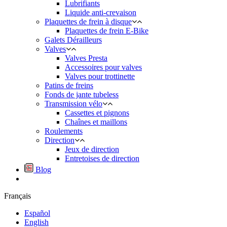
Lubrifiants
Liquide anti-crevaison
Plaquettes de frein à disque
Plaquettes de frein E-Bike
Galets Dérailleurs
Valves
Valves Presta
Accessoires pour valves
Valves pour trottinette
Patins de freins
Fonds de jante tubeless
Transmission vélo
Cassettes et pignons
Chaînes et maillons
Roulements
Direction
Jeux de direction
Entretoises de direction
Blog
Français
Español
English