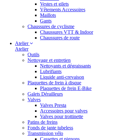
Vestes et gilets
Vêtements Accessoires
Maillots
Gants
Chaussures de cyclisme
Chaussures VTT & Indoor
Chaussures de route
Atelier
Atelier
Outils
Nettoyage et entretien
Nettoyants et dégraissants
Lubrifiants
Liquide anti-crevaison
Plaquettes de frein à disque
Plaquettes de frein E-Bike
Galets Dérailleurs
Valves
Valves Presta
Accessoires pour valves
Valves pour trottinette
Patins de freins
Fonds de jante tubeless
Transmission vélo
Cassettes et pignons