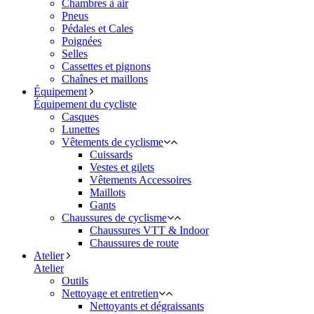
Chambres à air
Pneus
Pédales et Cales
Poignées
Selles
Cassettes et pignons
Chaînes et maillons
Équipement
Équipement du cycliste
Casques
Lunettes
Vêtements de cyclisme
Cuissards
Vestes et gilets
Vêtements Accessoires
Maillots
Gants
Chaussures de cyclisme
Chaussures VTT & Indoor
Chaussures de route
Atelier
Atelier
Outils
Nettoyage et entretien
Nettoyants et dégraissants