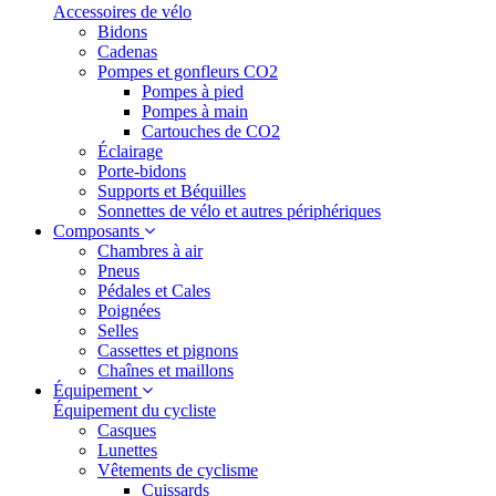
Accessoires de vélo
Bidons
Cadenas
Pompes et gonfleurs CO2
Pompes à pied
Pompes à main
Cartouches de CO2
Éclairage
Porte-bidons
Supports et Béquilles
Sonnettes de vélo et autres périphériques
Composants
Chambres à air
Pneus
Pédales et Cales
Poignées
Selles
Cassettes et pignons
Chaînes et maillons
Équipement
Équipement du cycliste
Casques
Lunettes
Vêtements de cyclisme
Cuissards