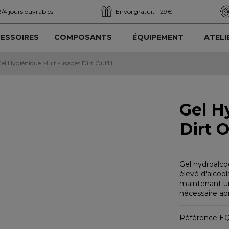
3/4 jours ouvrables
Envoi gratuit +29€
ESSOIRES
COMPOSANTS
ÉQUIPEMENT
ATELI
el Hygiénique Multi-usages Dirt Out1 l
Gel H
Dirt O
Gel hydroalco
élevé d'alcool
maintenant un
nécessaire apr
Référence
EQ