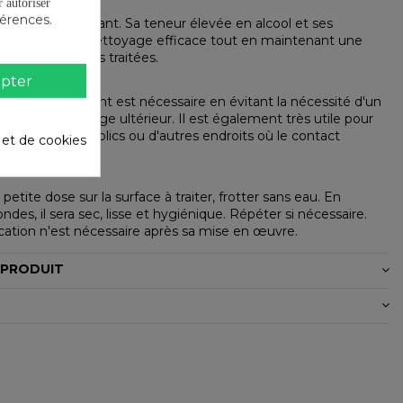
autoriser
férences.
olique autoséchant. Sa teneur élevée en alcool et ses
ifs assurent un nettoyage efficace tout en maintenant une
e dans les zones traitées.
pter
oyage permanent est nécessaire en évitant la nécessité d'un
 avec un séchage ultérieur. Il est également très utile pour
 les espaces publics ou d'autres endroits où le contact
é et de cookies
evé.
petite dose sur la surface à traiter, frotter sans eau. En
des, il sera sec, lisse et hygiénique. Répéter si nécessaire.
ication n'est nécessaire après sa mise en œuvre.
 PRODUIT