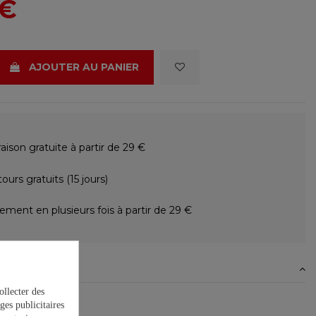
 €
AJOUTER AU PANIER
raison gratuite à partir de 29 €
ours gratuits (15 jours)
ement en plusieurs fois à partir de 29 €
N
ollecter des
nt : 1000 ml
ges publicitaires