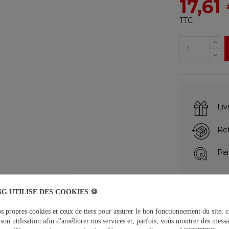
17,61
TTC
Liv
Ret
Pai
G UTILISE DES COOKIES 🍪
DESCRIPTIO
s propres cookies et ceux de tiers pour assurer le bon fonctionnement du site, c
Gel assainissa
son utilisation afin d'améliorer nos services et, parfois, vous montrer des messa