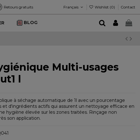
Français
Wishlist (
0
)
Retours gratuits
Contact
BLOG
ER
ygiénique Multi-usages
ut1 l
olique à séchage automatique de 1l avec un pourcentage
s et d'ingrédients actifs qui assurent un nettoyage efficace en
e hygiène élevée sur les zones traitées. Rinçage non
ès son application.
041