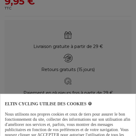
9,95 €
TTC
Livraison gratuite à partir de 29 €
Retours gratuits (15 jours)
Paiement en plusieurs fois à partir de 29 €
ELTIN CYCLING UTILISE DES COOKIES 🍪
DESCRIPTION
Nous utilisons nos propres cookies et ceux de tiers pour assurer le bon
fonctionnement du site, collecter des informations sur son utilisation afin
d'améliorer nos services et, parfois, vous montrer des messages
Mode d’emploi
publicitaires en fonction de vos préférences et de votre navigation.
Vous
Une fois que le vélo est sec après le lavage, agitez et appliquez le produit
pouvez cliquer sur ACCEPTER pour autoriser l'utilisation de tous les
sur un chiffon sec, puis frottez les surfaces à traiter. Laissez sécher.