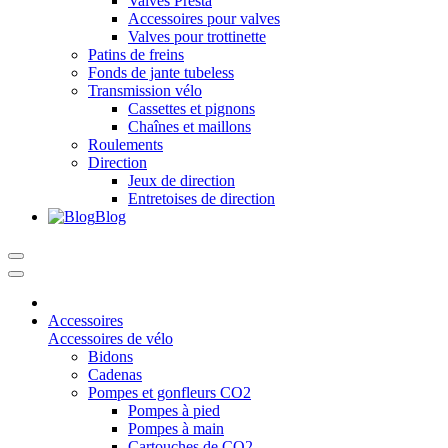
Valves Presta
Accessoires pour valves
Valves pour trottinette
Patins de freins
Fonds de jante tubeless
Transmission vélo
Cassettes et pignons
Chaînes et maillons
Roulements
Direction
Jeux de direction
Entretoises de direction
Blog
Accessoires
Accessoires de vélo
Bidons
Cadenas
Pompes et gonfleurs CO2
Pompes à pied
Pompes à main
Cartouches de CO2