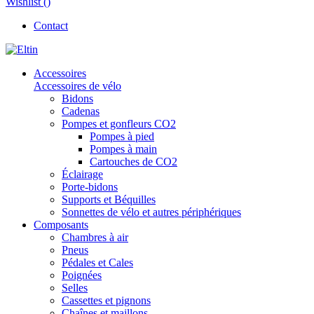
Wishlist (
)
Contact
Accessoires
Accessoires de vélo
Bidons
Cadenas
Pompes et gonfleurs CO2
Pompes à pied
Pompes à main
Cartouches de CO2
Éclairage
Porte-bidons
Supports et Béquilles
Sonnettes de vélo et autres périphériques
Composants
Chambres à air
Pneus
Pédales et Cales
Poignées
Selles
Cassettes et pignons
Chaînes et maillons