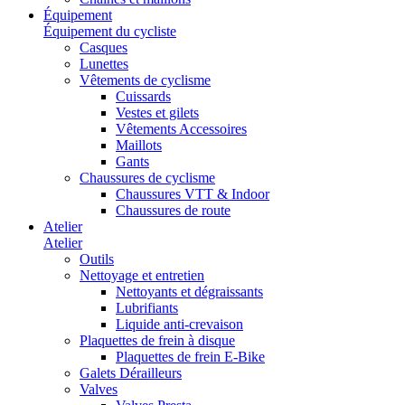
Équipement
Équipement du cycliste
Casques
Lunettes
Vêtements de cyclisme
Cuissards
Vestes et gilets
Vêtements Accessoires
Maillots
Gants
Chaussures de cyclisme
Chaussures VTT & Indoor
Chaussures de route
Atelier
Atelier
Outils
Nettoyage et entretien
Nettoyants et dégraissants
Lubrifiants
Liquide anti-crevaison
Plaquettes de frein à disque
Plaquettes de frein E-Bike
Galets Dérailleurs
Valves