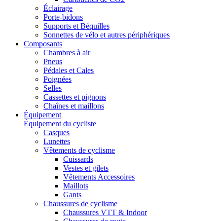
Éclairage
Porte-bidons
Supports et Béquilles
Sonnettes de vélo et autres périphériques
Composants
Chambres à air
Pneus
Pédales et Cales
Poignées
Selles
Cassettes et pignons
Chaînes et maillons
Équipement
Équipement du cycliste
Casques
Lunettes
Vêtements de cyclisme
Cuissards
Vestes et gilets
Vêtements Accessoires
Maillots
Gants
Chaussures de cyclisme
Chaussures VTT & Indoor