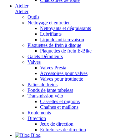
Chaussures de route
Atelier
Atelier
Outils
Nettoyage et entretien
Nettoyants et dégraissants
Lubrifiants
Liquide anti-crevaison
Plaquettes de frein à disque
Plaquettes de frein E-Bike
Galets Dérailleurs
Valves
Valves Presta
Accessoires pour valves
Valves pour trottinette
Patins de freins
Fonds de jante tubeless
Transmission vélo
Cassettes et pignons
Chaînes et maillons
Roulements
Direction
Jeux de direction
Entretoises de direction
Blog