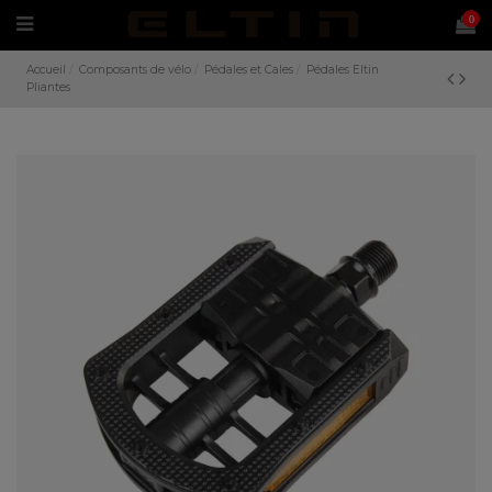
0
Accueil
Composants de vélo
Pédales et Cales
Pédales Eltin
Pliantes