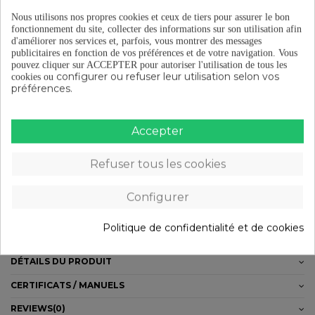
Nous utilisons nos propres cookies et ceux de tiers pour assurer le bon
fonctionnement du site, collecter des informations sur son utilisation afin
Livraison gratuite à partir de 29 €
d'améliorer nos services et, parfois, vous montrer des messages
publicitaires en fonction de vos préférences et de votre navigation.
Vous
pouvez cliquer sur ACCEPTER pour autoriser l'utilisation de tous les
configurer ou refuser leur utilisation selon vos
cookies ou
Retours gratuits (15 jours)
préférences.
Accepter
Paiement en plusieurs fois à partir de 29 €
Refuser tous les cookies
DESCRIPTION
Configurer
Contient Catadioptre (BS et TPP) avec plage de visibilité de 30 5 m
maximum Matière Fibre polyamide Pliables Axe scellé Caractéristiques :
Politique de confidentialité et de cookies
Poids : 270 g/paire Dimension : 100 x 74 mm
DÉTAILS DU PRODUIT
CERTIFICATS / MANUELS
REVIEWS
(0)