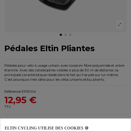
Pédales Eltin Pliantes
Pédales pour vélo à usage urbain avec corps en fibre polyamide et arbre
étanche. Avec des catadioptres visibles à plus de 30 m de distance, sa
principale caractéristique réside dans le fait qu’il se plie sur lui-même.
C’est pourquoi il est idéal pour les vélos urbains et/ou pliants.
Référence
EP5004
12,95 €
TTC
ELTIN CYCLING UTILISE DES COOKIES 🍪