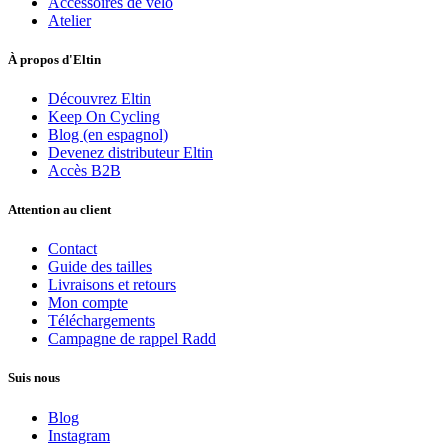
Accessoires de vélo
Atelier
À propos d'Eltin
Découvrez Eltin
Keep On Cycling
Blog (en espagnol)
Devenez distributeur Eltin
Accès B2B
Attention au client
Contact
Guide des tailles
Livraisons et retours
Mon compte
Téléchargements
Campagne de rappel Radd
Suis nous
Blog
Instagram