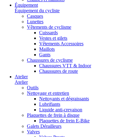
Équipement
Équipement du cycliste
Casques
Lunettes
Vêtements de cyclisme
Cuissards
Vestes et gilets
Vêtements Accessoires
Maillots
Gants
Chaussures de cyclisme
Chaussures VTT & Indoor
Chaussures de route
Atelier
Atelier
Outils
Nettoyage et entretien
Nettoyants et dégraissants
Lubrifiants
Liquide anti-crevaison
Plaquettes de frein à disque
Plaquettes de frein E-Bike
Galets Dérailleurs
Valves