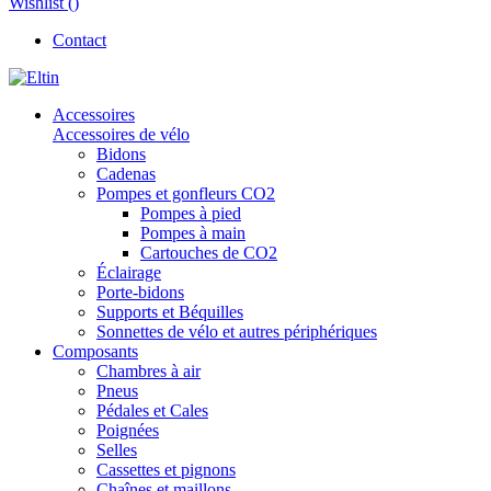
Wishlist (
)
Contact
Accessoires
Accessoires de vélo
Bidons
Cadenas
Pompes et gonfleurs CO2
Pompes à pied
Pompes à main
Cartouches de CO2
Éclairage
Porte-bidons
Supports et Béquilles
Sonnettes de vélo et autres périphériques
Composants
Chambres à air
Pneus
Pédales et Cales
Poignées
Selles
Cassettes et pignons
Chaînes et maillons