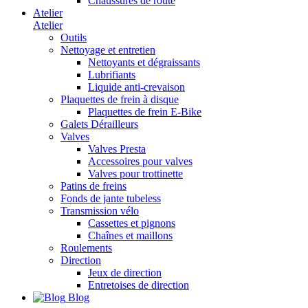
Chaussures de route
Atelier
Atelier
Outils
Nettoyage et entretien
Nettoyants et dégraissants
Lubrifiants
Liquide anti-crevaison
Plaquettes de frein à disque
Plaquettes de frein E-Bike
Galets Dérailleurs
Valves
Valves Presta
Accessoires pour valves
Valves pour trottinette
Patins de freins
Fonds de jante tubeless
Transmission vélo
Cassettes et pignons
Chaînes et maillons
Roulements
Direction
Jeux de direction
Entretoises de direction
Blog