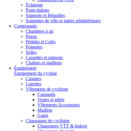
Éclairage
Porte-bidons
Supports et Béquilles
Sonnettes de vélo et autres périphériques
Composants
Chambres à air
Pneus
Pédales et Cales
Poignées
Selles
Cassettes et pignons
Chaînes et maillons
Équipement
Équipement du cycliste
Casques
Lunettes
Vêtements de cyclisme
Cuissards
Vestes et gilets
Vêtements Accessoires
Maillots
Gants
Chaussures de cyclisme
Chaussures VTT & Indoor