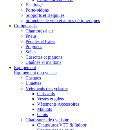
Éclairage
Porte-bidons
Supports et Béquilles
Sonnettes de vélo et autres périphériques
Composants
Chambres à air
Pneus
Pédales et Cales
Poignées
Selles
Cassettes et pignons
Chaînes et maillons
Équipement
Équipement du cycliste
Casques
Lunettes
Vêtements de cyclisme
Cuissards
Vestes et gilets
Vêtements Accessoires
Maillots
Gants
Chaussures de cyclisme
Chaussures VTT & Indoor