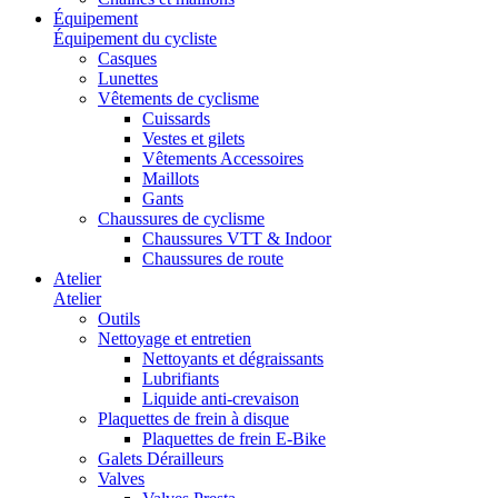
Équipement
Équipement du cycliste
Casques
Lunettes
Vêtements de cyclisme
Cuissards
Vestes et gilets
Vêtements Accessoires
Maillots
Gants
Chaussures de cyclisme
Chaussures VTT & Indoor
Chaussures de route
Atelier
Atelier
Outils
Nettoyage et entretien
Nettoyants et dégraissants
Lubrifiants
Liquide anti-crevaison
Plaquettes de frein à disque
Plaquettes de frein E-Bike
Galets Dérailleurs
Valves