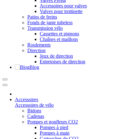
Valves Presta
Accessoires pour valves
Valves pour trottinette
Patins de freins
Fonds de jante tubeless
Transmission vélo
Cassettes et pignons
Chaînes et maillons
Roulements
Direction
Jeux de direction
Entretoises de direction
Blog
Accessoires
Accessoires de vélo
Bidons
Cadenas
Pompes et gonfleurs CO2
Pompes à pied
Pompes à main
Cartouches de CO2