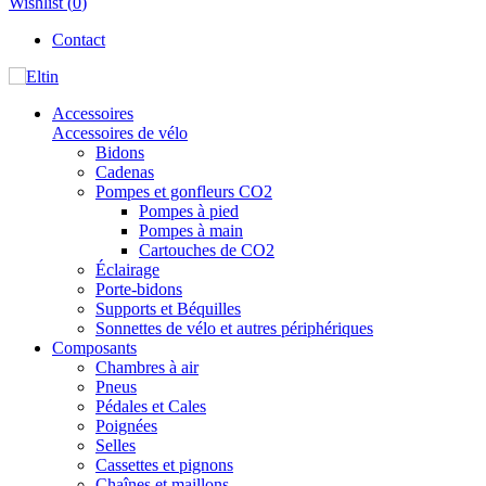
Wishlist (
0
)
Contact
Accessoires
Accessoires de vélo
Bidons
Cadenas
Pompes et gonfleurs CO2
Pompes à pied
Pompes à main
Cartouches de CO2
Éclairage
Porte-bidons
Supports et Béquilles
Sonnettes de vélo et autres périphériques
Composants
Chambres à air
Pneus
Pédales et Cales
Poignées
Selles
Cassettes et pignons
Chaînes et maillons