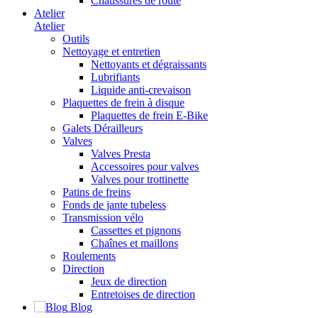
Chaussures de route
Atelier
Atelier
Outils
Nettoyage et entretien
Nettoyants et dégraissants
Lubrifiants
Liquide anti-crevaison
Plaquettes de frein à disque
Plaquettes de frein E-Bike
Galets Dérailleurs
Valves
Valves Presta
Accessoires pour valves
Valves pour trottinette
Patins de freins
Fonds de jante tubeless
Transmission vélo
Cassettes et pignons
Chaînes et maillons
Roulements
Direction
Jeux de direction
Entretoises de direction
Blog